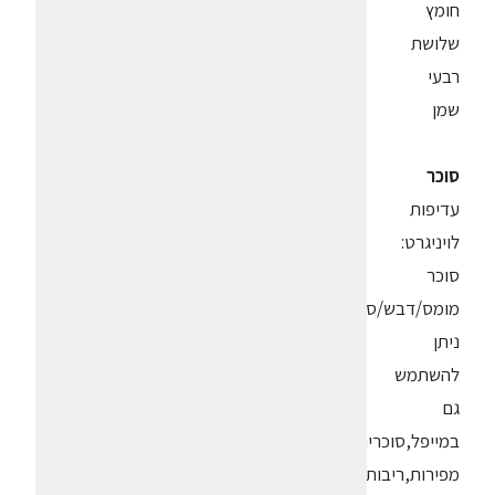
חומץ
שלושת
רבעי
שמן
סוכר
עדיפות
לויניגרט:
סוכר
מומס/דבש/סילאן.
ניתן
להשתמש
גם
במייפל,סוכרים
מפירות,ריבות