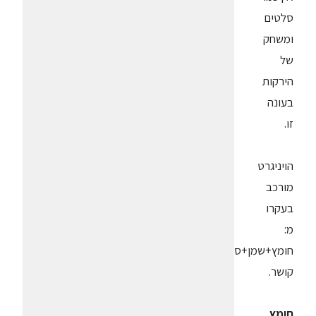
סלטים
ומשחק
של
הירקות
בעונה
זו.
הויניגרט
מורכב
בעקרו
מ:
חומץ+שמן+סוכר+חומר
קושר.
חומץ