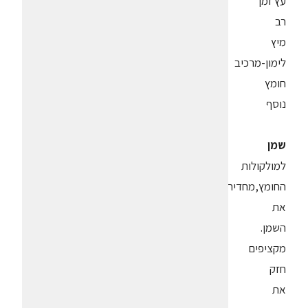
עץ זמן
רב
מיץ
לימון-מרכיב
חומץ
נוסף
שמן
למולקולות
החומץ,מחדירים
את
השמן.
מקציפים
חזק
את