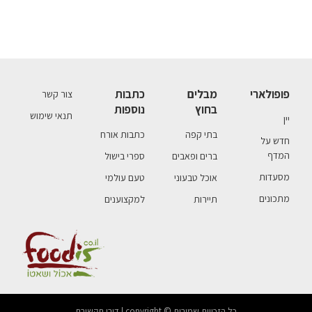
פופולארי
מבלים
כתבות
צור קשר
בחוץ
נוספות
תנאי שימוש
יין
בתי קפה
כתבות אורח
חדש על
המדף
ברים ופאבים
ספרי בישול
מסעדות
אוכל טבעוני
טעם עולמי
מתכונים
תיירות
למקצוענים
כל הזכויות שמורות © copyright | דורן תקשורת