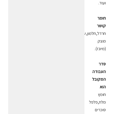
ועוד.
חומר
קושר
חרדל,חלמון,שומן
מוצק
(מיונז).
סדר
העבודה
המקובל
הוא
חומץ
מלח,פלפל
סוכרים