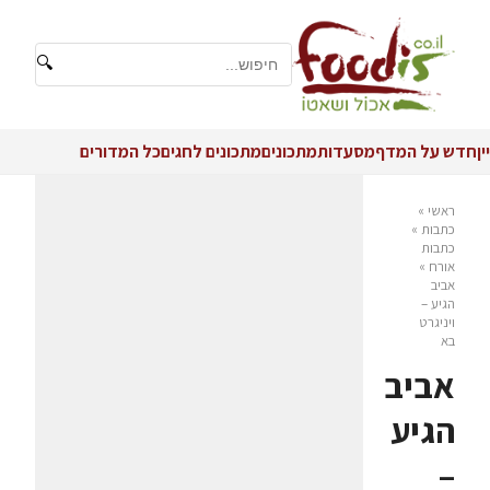
🔍
יין
חדש על המדף
מסעדות
מתכונים
מתכונים לחגים
כל המדורים
ראשי
»
כתבות
»
כתבות
אורח
»
אביב
הגיע –
ויניגרט
בא
אביב
הגיע
–