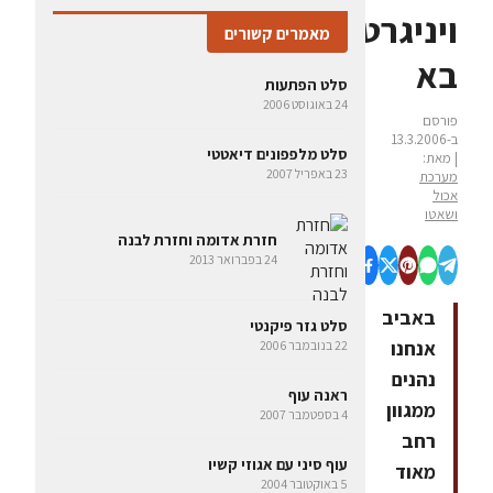
ויניגרט
מאמרים קשורים
בא
סלט הפתעות
24 באוגוסט 2006
פורסם
ב-13.3.2006
סלט מלפפונים דיאטטי
| מאת:
23 באפריל 2007
מערכת
אכול
ושאטו
חזרת אדומה וחזרת לבנה
24 בפברואר 2013
באביב
סלט גזר פיקנטי
אנחנו
22 בנובמבר 2006
נהנים
ראנה עוף
ממגוון
4 בספטמבר 2007
רחב
עוף סיני עם אגוזי קשיו
מאוד
5 באוקטובר 2004