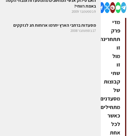
האם סילוק אנשי המחשבים מהמסעדות ומבתי הקפה
באמת רווחי?
9 בספטמבר 2009
מדי
מסעדות ברחבי הארץ יתרמו ארוחות חג לנזקקים
פרק
17 בספטמבר 2008
תתחרינה
זו
מול
זו
שתי
קבוצות
של
מסעדנים
מתחילים,
כאשר
לכל
אחת