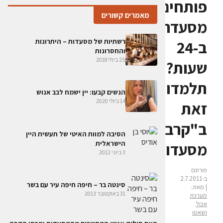
פותחים
מאמרים קשורים
מסעדה
רשתיות של מסעדות – היתרונות
ב-24
והחסרונות
25 ביולי 2018
שעות?
תלמדו
הנשים קבעו: יין ישמח לבב אנוש
14 ביולי 2020
זאת
ב"קרב
הסיבה למוות האיטי של תעשית היין
הישראלית
מסעדות"
3 ביוני 2012
פורסם
ב-2.7.2011
סינטה בר – חיפה חיפה עיר עם בשר
| מאת:
31 באוקטובר 2013
מערכת
אכול
ושאטו