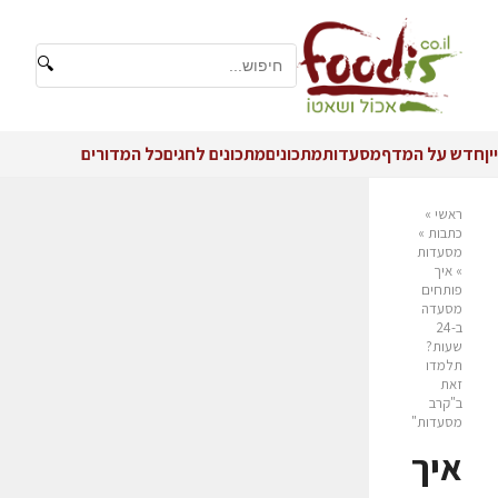
🔍
יין
חדש על המדף
מסעדות
מתכונים
מתכונים לחגים
כל המדורים
ראשי
»
כתבות
»
מסעדות
»
איך
פותחים
מסעדה
ב-24
שעות?
תלמדו
זאת
ב"קרב
מסעדות"
איך