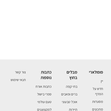
פופולארי
מבלים
כתבות
צור קשר
בחוץ
נוספות
תנאי שימוש
יין
בתי קפה
כתבות אורח
חדש על
המדף
ברים ופאבים
ספרי בישול
מסעדות
אוכל טבעוני
טעם עולמי
מתכונים
תיירות
למקצוענים