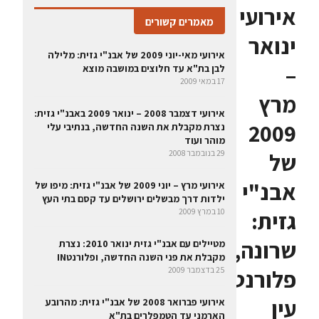
אירועי
מאמרים קשורים
ינואר
אירועי מאי-יוני 2009 של אבנ"י גזית: מלילה
–
לבן בת"א עד חלוצים במושבה מוצא
17 במאי 2009
מרץ
אירועי דצמבר 2008 – ינואר 2009 באבנ"י גזית:
2009
נצרת מקבלת את השנה החדשה, בנתיבי עלי
מוהר ועוד
של
29 בנובמבר 2008
אבנ"י
אירועי מרץ – יוני 2009 של אבנ"י גזית: מיפו של
ילדות דרך מבשלים ירושלים עד קסם בתי העץ
גזית:
10 במרץ 2009
שרונה,
מטיילים עם אבנ"י גזית ינואר 2010: נצרת
מקבלת את פני השנה החדשה, ופלורנטIN
25 בדצמבר 2009
פלורנטין,
עין
אירועי פברואר 2008 של אבנ"י גזית: מהרובע
הארמני עד הטמפלרים בת"א