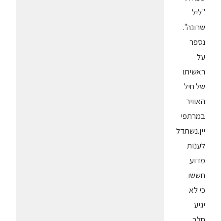
"ליל
שרונה".
נספר
על
ראשיתו
של חיל
האוויר
במרתפי
יין.נשתדל
לענות
מדוע
חששו
כי לא
יגיע
חלב