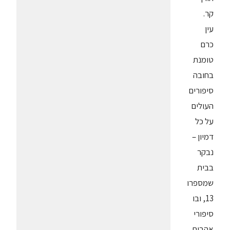
קר.
עין
כרם
טומנת
בחובה
סיפורים
העולים
על כל
דמיון –
נבקר
בבית
שמספרו
13, ובו
סיפורי
אהבות