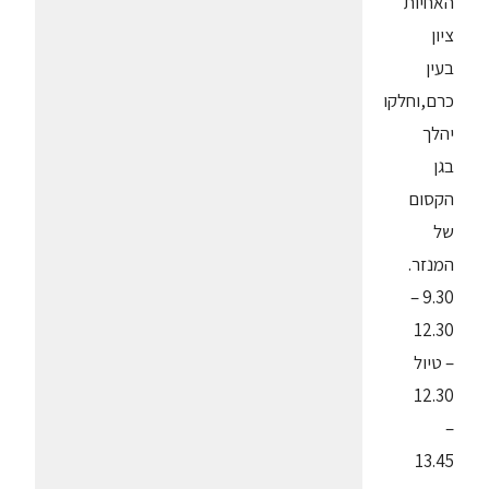
האחיות
ציון
בעין
כרם,וחלקו
יהלך
בגן
הקסום
של
המנזר.
9.30 –
12.30
– טיול
12.30
–
13.45