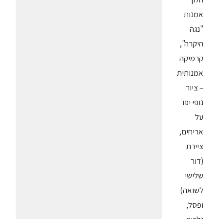
אמנות
"נגה
היקרה",
קרמיקה
אמנותית
– ציור
נופי יפו
על
אריחים,
ציירת
(דור
שלישי
לשואה)
ופסל,