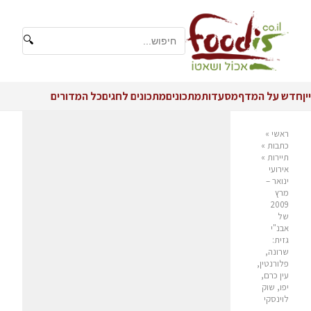
🔍
יין
חדש על המדף
מסעדות
מתכונים
מתכונים לחגים
כל המדורים
ראשי
»
כתבות
»
תיירות
»
אירועי
ינואר –
מרץ
2009
של
אבנ"י
גזית:
שרונה,
פלורנטין,
עין כרם,
יפו, שוק
לוינסקי