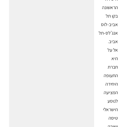
הראשונה
בקו תל
אביב-לוס
אנג'לס-תל
אביב.
אל על
היא
חברת
התעופה
היחידה
המציעה
לנוסע
הישראלי
טיסה
ישירה