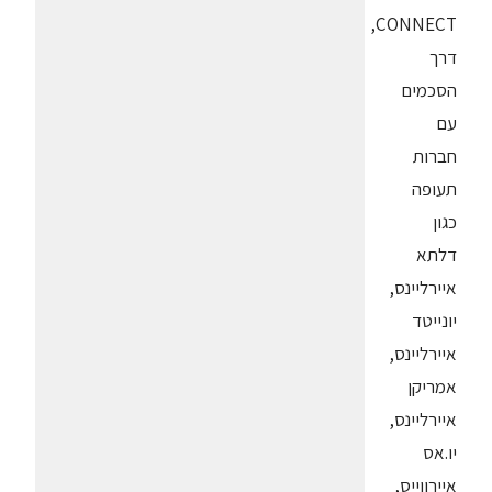
CONNECT,
דרך
הסכמים
עם
חברות
תעופה
כגון
דלתא
איירליינס,
יונייטד
איירליינס,
אמריקן
איירליינס,
יו.אס
איירווייס,