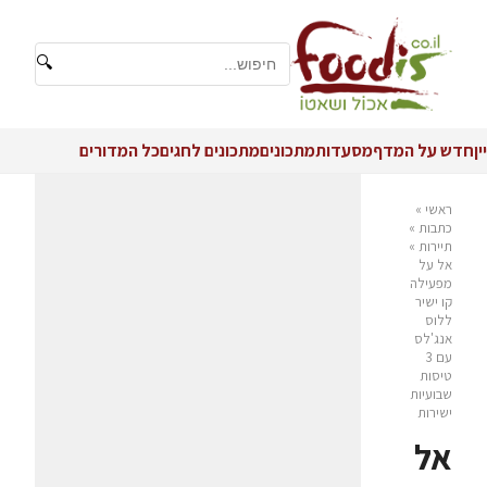
🔍
יין
חדש על המדף
מסעדות
מתכונים
מתכונים לחגים
כל המדורים
ראשי
»
כתבות
»
תיירות
»
אל על
מפעילה
קו ישיר
ללוס
אנג'לס
עם 3
טיסות
שבועיות
ישירות
אל