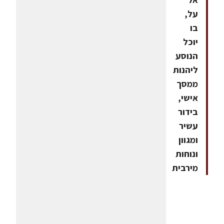
על,
בו
יוכל
הנוסע
ליהנות
ממסך
אישי,
בידור
עשיר
ומגוון
ונוחות
מירבית