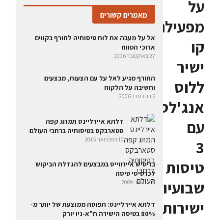
על
מאמרים קשורים
מפעילה
אל על מעבה את לוח טיסותיה לחורף בקווים
קו
ארוכי הטווח
27 באוקטובר 2006
ישיר
החורף מגיע לאל על עם הצעות, מבצעים
ללוס
וחשיבה על הלקוח
6 בנובמבר 2006
אנג'לס
דלתא איירליינס תמזוג קפה
עם
סטארבקס בטיסותיה ברחבי העולם
10 בפברואר 2015
3
טיסות
בריטיש איירווייס במבצעים להגדלת הביקוש
לכרטיסי טיסה
שבועיות
19 בינואר 2009
ישירות
דלתא איירליינס: תפוסה ממוצעת של יותר מ-
80% בטיסה הישירה ת"א-ניו יורק