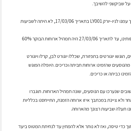
צר לי, כי ארוחת הבוקר שהוגשה לך במהלך טיסתך עמנו לניו-יורק LY001 בתאריך 17/03/06, לא היתה לשביעות
אין באפשרותנו לספק 100% מנות מכל סוג. בטיסותינו, עד לתאריך 27/03/06 היה תמהיל ארוחות הבוקר 60%
 הוגשו יוגורטים בתפזורת, שכללו יוגורט לבן, קרלו ויוגורט
בטעמים. היוגורט לנוסעים סופק בכמות של 80% מהנוסעים שהזמינו ארוחות חביתה וכריכים. היופלה המוגש
מינו כביתה או כריכים.
 על סקרים ומשובים שנערכו עם הנוסעים, שונה תמהיל הארוחות. תוגברו
חר ולא ציינת במכתבך איזו ארוחה הזמנת, התייחסנו בכלליות
נו תעלה שביעות רצונך מהארוחה.
 כדי טיסה, ואז לא נותר אלא להמתין עד לנחיתת המטוס ביעד