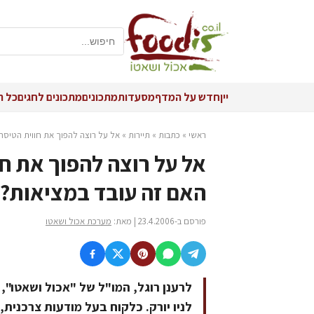
יין
חדש על המדף
מסעדות
מתכונים
מתכונים לחגים
כל ה
ראשי
»
כתבות
»
תיירות
»
אל על רוצה להפוך את חווית הטיסה 
אל על רוצה להפוך את חו
האם זה עובד במציאות?
פורסם ב-23.4.2006 | מאת:
מערכת אכול ושאטו
לרענן רוגל, המו"ל של "אכול ושאטו",
לניו יורק. כלקוח בעל מודעות צרכני