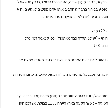
ניו-יורק ב- 17 במרץ, כאשר ביקשתי לקבל מעדן שכזה, הסבירה לי הדיילת כי רק מי שאוכל
מופיע בבירור בתפריט החביב אותו אתם מפיצים לנוסעים, היא
 בהוספת המעדנים? לא, במחיקתם מהתפריט…
וטי – "יש לנו תקלה כבר מאתמול", כפי שנאמר לנו? מזל
 JFK.
פני הטה לאחור את המושב שלו, ועם כל כובד משקלו צמצם את
 ערוצי שמע, כלומר מוזיקה, כי "זה מטוס שקיבלנו מחברה אחרת"
יסה הלוך וגם בטיסה חזור מסך המידע שלכם מכוון כבר או עדיין
לשעון קיץ, וממש כאשר כתבתי מכתב זה במהלך הטיסה – כאשר השעה בארץ הייתה 11.05 בבוקר, אצלכם היה