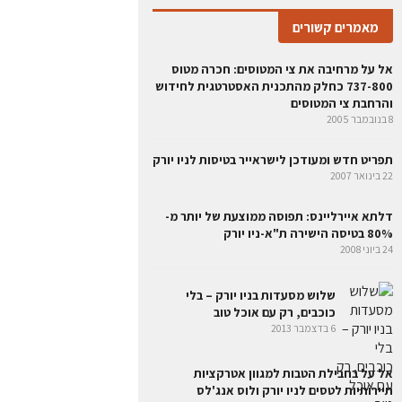
מאמרים קשורים
אל על מרחיבה את צי המטוסים: חכרה מטוס
737-800 כחלק מהתכנית האסטרטגית לחידוש
והרחבת צי המטוסים
8 בנובמבר 2005
תפריט חדש ומעודכן לישראייר בטיסות לניו יורק
22 בינואר 2007
דלתא איירליינס: תפוסה ממוצעת של יותר מ-
80% בטיסה הישירה ת"א-ניו יורק
24 ביוני 2008
שלוש מסעדות בניו יורק – בלי
כוכבים, רק עם אוכל טוב
6 בדצמבר 2013
אל על בחבילת הטבות למגוון אטרקציות
תיירותיות לטסים לניו יורק ולוס אנג'לס