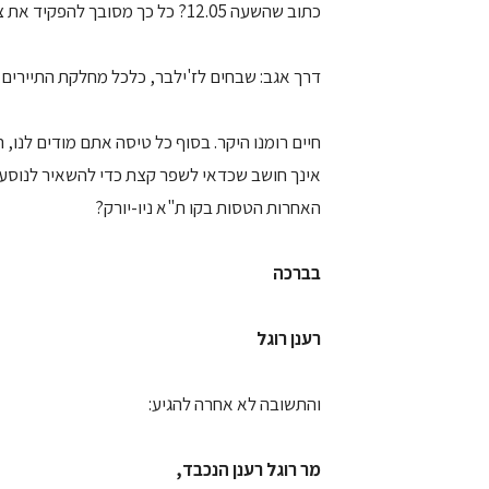
כתוב שהשעה 12.05? כל כך מסובך להפקיד את צוותי המיחשוב שלכם על פיסת תיכנות קטנה זאת?
דרך אגב: שבחים לז'ילבר, כלכל מחלקת התיירים, 
חיים רומנו היקר. בסוף כל טיסה אתם מודים לנו, 
אינך חושב שכדאי לשפר קצת כדי להשאיר לנוסע
האחרות הטסות בקו ת"א ניו-יורק?
בברכה
רענן רוגל
והתשובה לא אחרה להגיע:
מר רוגל רענן הנכבד,