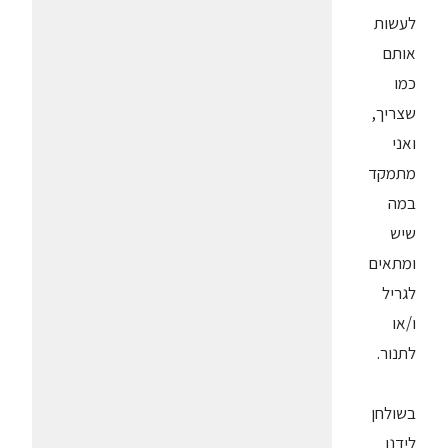
לעשות
אותם
כמו
שצריך,
ואני
מתמקד
במה
שיש
ומתאים
לגריל
ו/או
לתנור.
בשולחן
לידנו