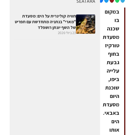
במקום
חוויה קולינרית על הים: מסעדת
בו
"מארי" בנתניה מתחדשת עם תפריט
של השף יונתן רושפלד
שכנה
23 ביולי 2026
מסעדת
טורקיז
בחוף
גבעת
עלייה
ביפו,
שוכנת
היום
מסעדת
באבאי.
הים
אותו