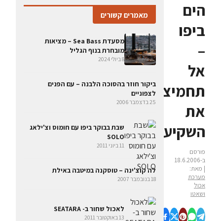
הים
מאמרים קשורים
ביפו
מסעדת Sea Bass – מציאות
–
מובחרת בנוף הגליל
8 ביולי 2024
אל
ביקור חוזר בהסוכה הלבנה – עם הפנים
תחמיצו
לצפוניים
25 בדצמבר 2006
את
השקיעה
שבת בבוקר ביפו עם חומוס וצ'ילאג
SOLO
11 ביוני 2011
פורסם
ב-18.6.2006
| מאת:
לה קוצ'ינה – טוסקנה במיטבה באילת
מערכת
18 בנובמבר 2007
אכול
ושאטו
לאכול שחור ב- SEATARA
13 באוקטובר 2011