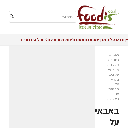
🔍
יין
חדש על המדף
מסעדות
מתכונים
מתכונים לחגים
כל המדורים
ראשי
»
כתבות
»
מסעדות
»
באבאי
על הים
ביפו –
אל
תחמיצו
את
השקיעה
באבאי
על