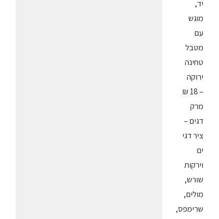
יד,
מוגש
עם
מטבל
טחינה
ירוקה
– 18 ₪
מרק
דגים –
ציר דגי
ים
וירקות
שורש,
מולים,
שרימפס,