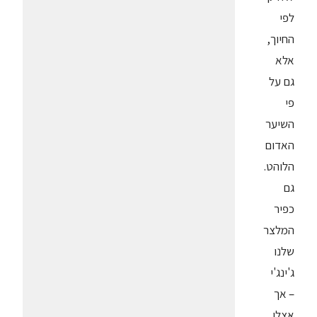
לפי
החיוך,
אלא
גם על
פי
השיער
האדום
הלוהט.
גם
כפיר
המלצר
שלנו
ג'ינג'י
– אך
אצלו