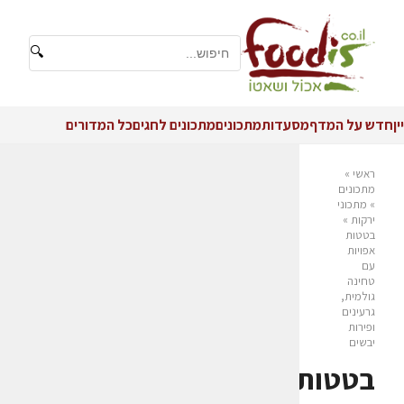
🔍
יין
חדש על המדף
מסעדות
מתכונים
מתכונים לחגים
כל המדורים
ראשי
»
מתכונים
»
מתכוני
ירקות
»
בטטות
אפויות
עם
טחינה
גולמית,
גרעינים
ופירות
יבשים
בטטות