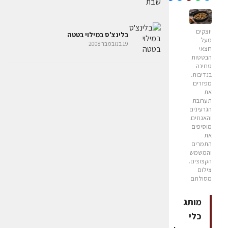
יוצקים
בלינצ'ס במילוי בטטה
מעל
19 בנובמבר 2008
חצאי
הבטטות
טחינה
בנדיבות.
מפזרים
את
תערובת
הגרעינים
והאגוזים.
מוסיפים
את
התמרים
והמשמש
הקצוצים.
צילום
מסולתם
מותג
כלי