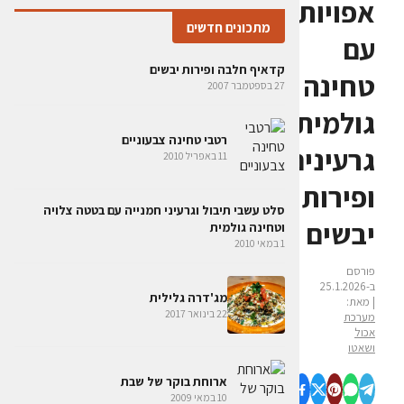
אפויות
מתכונים חדשים
עם
קדאיף חלבה ופירות יבשים
טחינה
27 בספטמבר 2007
גולמית,
רטבי טחינה צבעוניים
גרעינים
11 באפריל 2010
ופירות
סלט עשבי תיבול וגרעיני חמנייה עם בטטה צלויה
יבשים
וטחינה גולמית
1 במאי 2010
פורסם
ב-25.1.2026
מג'דרה גלילית
| מאת:
22 בינואר 2017
מערכת
אכול
ושאטו
ארוחת בוקר של שבת
10 במאי 2009