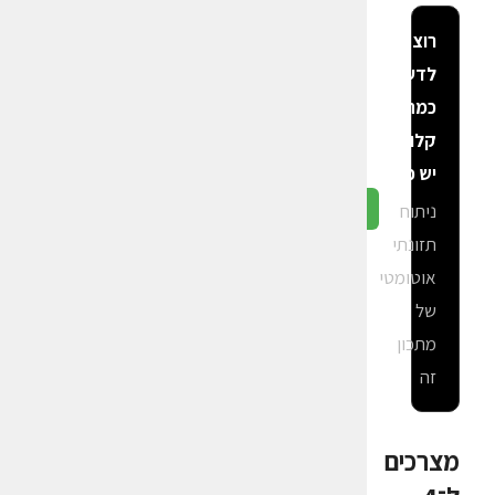
רוצה
לדעת
כמה
קלוריות
יש פה?
ניתוח
גלה ב-CalGal
תזונתי
אוטומטי
של
מתכון
זה
מצרכים