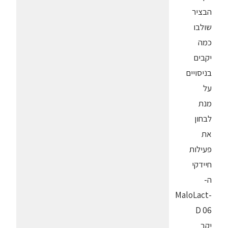
הבציר
שולבו
כמה
יקבים
בניסויים
על
מנת
לבחון
את
פעילות
חיידקי
ה-
MaloLact-
D 06
יקב