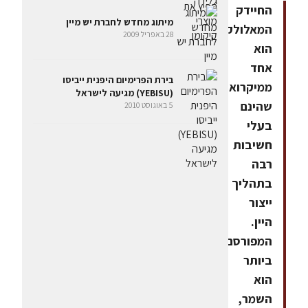
החיידק
מיתוג מחדש לחברת יש מיין
המאלולקטי
28 באפריל 2009
הוא
אחד
בירת הפרימיום היפנית ייביסו
ממיקרואורגניזמים
(YEBISU) מגיעה לישראל
שהינם
5 באוגוסט 2010
בעלי
חשיבות
רבה
בתהליך
ייצור
היין.
המפורסם
ביותר
הוא
השמר,