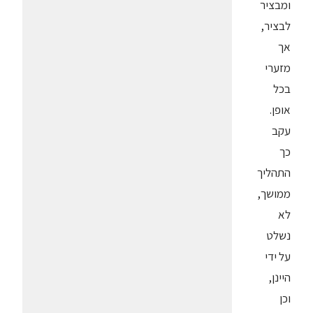
ומבציר
לבציר,
אך
מזערי
בכל
אופן.
עקב
כך
התהליך
ממושך,
לא
נשלט
על ידי
היינן,
וכן