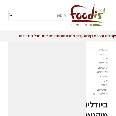
🔍
יין
חדש על המדף
מסעדות
מתכונים
מתכונים לחגים
כל המדורים
ראשי
»
כתבות
»
יין
»
ביודליה
מיקנעם
השלימה
פיתוחו
של
חיידק
לתסיסה
מאלולקטית
ביודליה
מיקנעם