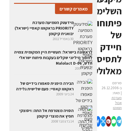
השלימה
מאמרים קשורים
פיתוחו
מידעטק הטמיעה מערכת
PRIORITY בראקוטו קאסיי (ישראל)
של
יבואנית קיקומן
30 באפריל 2011
חיידק
לראשונה בישראל: תעשיית היין המקומית צפויה
לתסיסה
לחסוך מיליוני שקלים בעקבות פיתוח ישראלי
חדש, Malolact D-06
מאלולקטית
30 ביוני 2007
פורסם
הבירה היפנית סאפורו בידיים של
ב-26.12.2006
ראקוטו קאסיי: פעם שלישית גלידה
| מאת:
24 ביוני 2009
מערכת
אכול
ושאטו
הסויה מצטרפת אל התה: ויסוצקי
תפיץ את מוצרי קיקומן
14 בדצמבר 2008