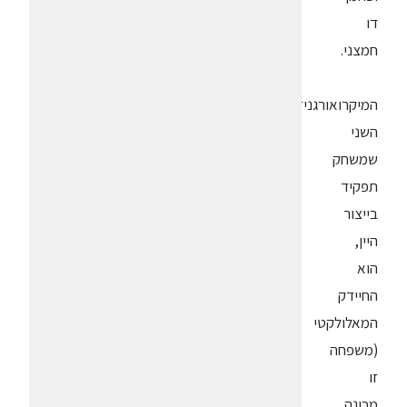
דו
חמצני.
המיקרואורגניזם
השני
שמשחק
תפקיד
בייצור
היין,
הוא
החיידק
המאלולקטי
(משפחה
זו
מכונה