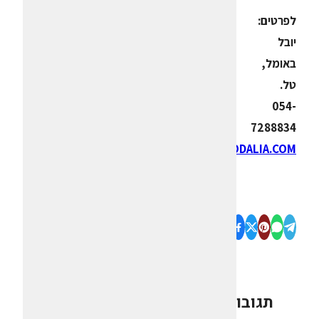
לפרטים:
יובל
באומל,
טל.
054-
7288834
BAUMEL@BIODALIA.COM
תגובות
0