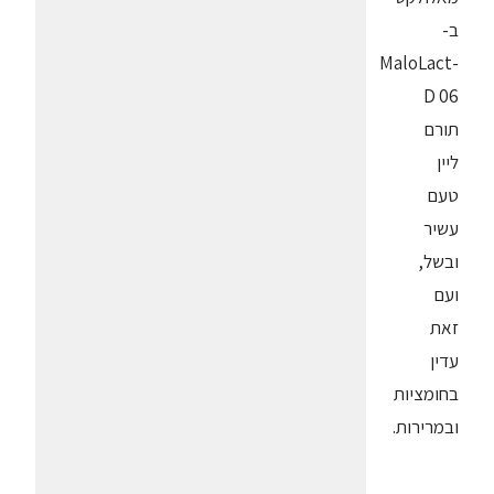
ב-
MaloLact-
D 06
תורם
ליין
טעם
עשיר
ובשל,
ועם
זאת
עדין
בחומציות
ובמרירות.