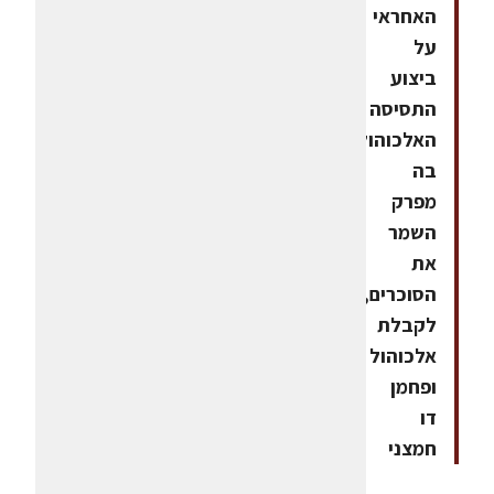
האחראי
על
ביצוע
התסיסה
האלכוהולית,
בה
מפרק
השמר
את
הסוכרים,
לקבלת
אלכוהול
ופחמן
דו
חמצני