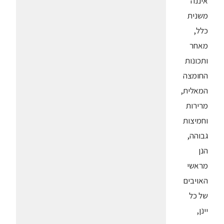
איננה
משנית
כלל,
מאחר
ותכונות
החומצה
המאלית,
מרירות
וחמיצות
גבוהה,
הנן
מראשי
האויבים
של כל
יינן,