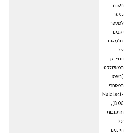
השנה
נמסרו
למספר
יקבים
דוגמאות
של
החיידק
המאלולקטי
(בשמו
המסחרי
MaloLact-
D 06),
והתגובות
של
הייננים