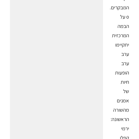
המבקרים.
o על
הבמה
המרכזית
יתקיימו
ערב
ערב
הופעות
חיות
של
אמנים
מהשורה
הראשונה:
ירמי
קפלן,