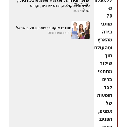
ארועי הבירה של Beer Master: ארבעה ביולי,
טעימות בפקולטה, כנס יצרנים, וקורס
מ-
27 ביוני 2007
70
מותגי
חוגגים אוקטוברפסט 2018 בישראל
בירה
15 בספטמבר 2018
מהארץ
ומהעולם,
תוך
שילוב
מתחמי
ברים
לצד
הופעות
של
אמנים,
הפנינג
רחוב,