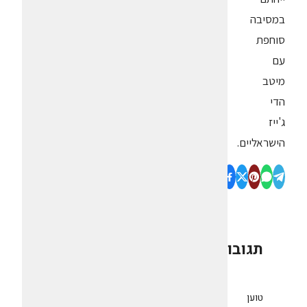
במסיבה
סוחפת
עם
מיטב
הדי
ג'ייז
הישראליים.
תגובות
0
טוען