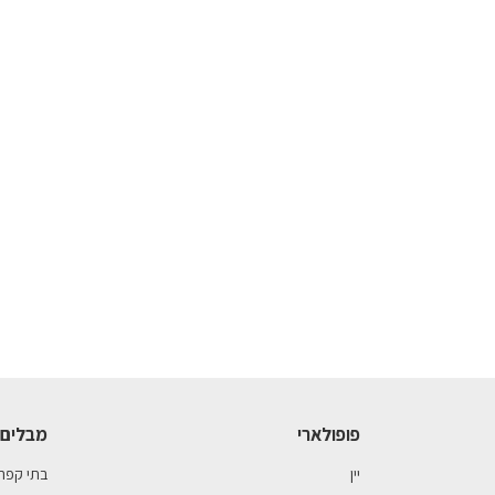
פופולארי
מבלים 
יין
בתי קפה