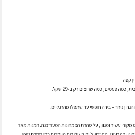
 כמה פעמים, כמה שרוצים רק ב-29 שקל.
גרון ניחר – בירה חופשי עד שתפלו מהרגליים.
ט מקורי עשיר ומגוון, על טהרת הצמחונות המעודכנת. המנות מאד
י והטבעוני, מסנדוויצ'ים בשילובים מיוחדים כמו ממרח טופו,