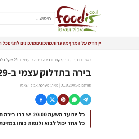
יין
חדש על המדף
מסעדות
מתכונים
מתכונים לחגים
כל ה
ראשי
»
כתבות
»
בתי קפה
»
בירה בתדלוק עצמי ב-29 שקל בלבד רק בוירג'ין קפה
בירה בתדלוק עצמי ב-29 שקל בלבד רק בוירג'ין קפה
פורסם ב-31.8.2005 | מאת:
מערכת אכול ושאטו
כל יום עד השעה 20:00 יש ברז בירה חופשי בוירג'ין קפה
כל אחד יכול לבוא ולנסות כוחו במזיגת ב