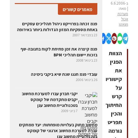
ב-6.6.2006
| מאת:
מאמרים קשורים
מערכת
אכול
פנמ זכתה בפרוייקט ניהול תהליכים עסקיים
ושאטו
באחת מספקיות המזון הגדולות ביותר באירופה
23 בפברואר 2007
פנמ קיצרה את זמן פתיחת לקוח בתנובה-שף
הצוות
בזכות יישום תהליכי BPM
23 בינואר 2008
הפגין
את
עובדי פנמ חגגו שנת שיא ביקבי בימינה
קישוריו
26 בינואר 2006
על
יקבי חברון עברו למערכת מחשוב
קרש
יקבים מתקדמת של קומקס
החיתוך
בטכנולוגיית מחשוב ענן
7 ביוני 2009
והכין
תפריט
מחשוב מתוק בעלויות מופחתות: יעד ממתקים
גורמה
עברה למערכת מחשוב ארגוני של קומקס
בטכנולוגיית מחשוב ענן