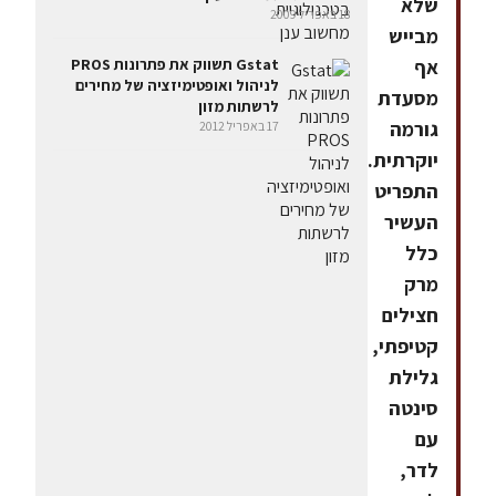
שלא
18 באפריל 2009
מבייש
אף
Gstat תשווק את פתרונות PROS
לניהול ואופטימיזציה של מחירים
מסעדת
לרשתות מזון
גורמה
17 באפריל 2012
יוקרתית.
התפריט
העשיר
כלל
מרק
חצילים
קטיפתי,
גלילת
סינטה
עם
לדר,