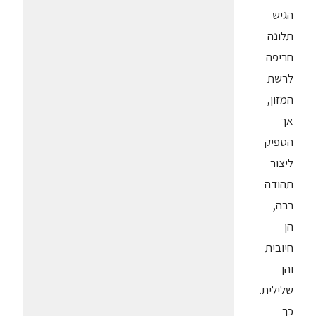
הגיש
תלונה
חריפה
לרשת
המזון,
אך
הספיק
ליצור
תהודה
רבה,
הן
חיובית
והן
שלילית.
כך