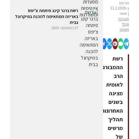
פורסם
ב-31.1.2009
רשת ברגר קינג פיתחה צ'יפס
| מאת:
באריזה המתאימה להכנה במיקרוגל
מערכת
בבית
אכול
27 בספטמבר 2009
ושאטו
רשת
ההמבורגרים
הרב
לאומית
מציגה
בשנים
האחרונות
תהליך
מרשים
של