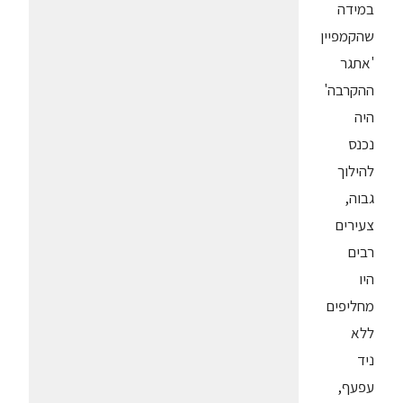
במידה
שהקמפיין
'אתגר
ההקרבה'
היה
נכנס
להילוך
גבוה,
צעירים
רבים
היו
מחליפים
ללא
ניד
עפעף,