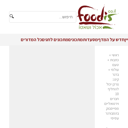
🔍
יין
חדש על המדף
מסעדות
מתכונים
מתכונים לחגים
כל המדורים
ראשי
»
כתבות
»
טעם
עולמי
»
ברגר
קינג:
צרכן יכול
להחליף
10
חברים
וירטואליים
מפייסבוק
בהמבורגר
עסיסי