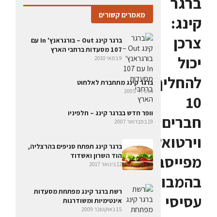
ברגר
מאמרים קשורים
קינג:
צרכן
ברגר קינג Out – בורגראנץ' In עם
107 מסעדות ברחבי הארץ
יכול
9 במאי 2010
להחליף
ברגר קינג מתחברת לאלחוט
16 ביולי 2005
10
וופר חדש בברגר קינג – חלפיניו
חברים
19 בפברואר 2007
וירטואליים
ברגר קינג תפתח סניפים בהרצליה,
הוד השרון ואשדוד
מפייסבוק
12 בינואר 2017
בהמבורגר
רשת ברגר קינג מפתחת מסעדות
עסיסי
אינטימיות ומשודרגות
15 באוקטובר 2009