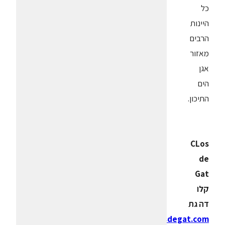
כל
היינות
הרבים
מאזור
אגן
הים
התיכון.
CLos
de
Gat
קלו
דה גת
www.closdegat.com