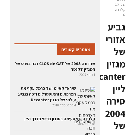
של יקב
קלו דה
גת
גביע
אזורי
של
מאמרים קשורים
מגזין
שרדונה 2005 של CLOS de GAT זכה בפרס של
המגזין דקנטר
Decanter
1 ביוני 2007
ליין
שיראז קאיומי של כרמל עקף את
הצרפתים והאוסטרלים וזכה בגביע
סירה
עולמי של מגזין Decanter
4 בספטמבר 2010
2004
קלו דה גת: טעימה בסגנון בריטי בדרך היין
של
10 ביוני 2007