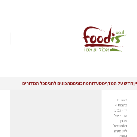
יין
חדש על המדף
מסעדות
מתכונים
מתכונים לחגים
כל המדורים
ראשי
»
כתבות
»
יין
»
גביע
אזורי של
מגזין
Decanter
ליין סירה
2004