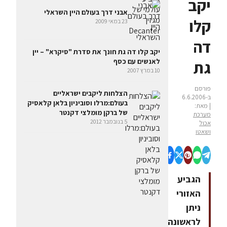
יקב
אבני דרך בעולם היין השראלי
קלו
23 במאי 2009
דה
יקב קלו דה גת חונך את סדרת "סיקרא" – יין
גת
לאנשים עם כסף
10 במרץ 2007
פורסם
הצלחות ליקבים ישראליים
ב-6.6.2006
בעולם:מרלו וסוביניון בלאן קלאסיק
| מאת:
של ברקן מומלצי דקנטר
מערכת
5 בנובמבר 2012
אכול
ושאטו
הגביע
האזורי
ניתן
לראשונה