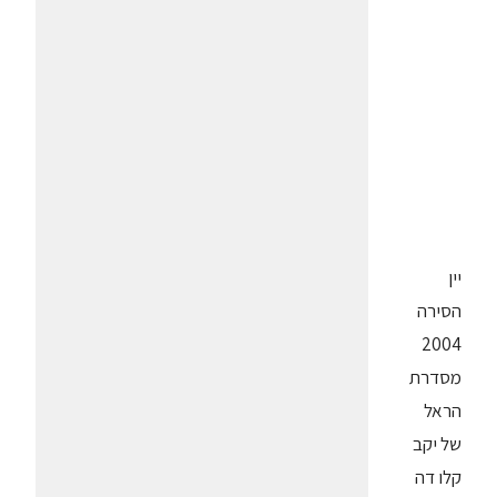
יין
הסירה
2004
מסדרת
הראל
של יקב
קלו דה