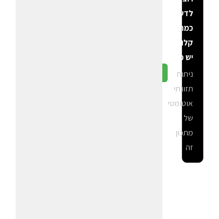
לדעת
כמה
קלוריות
יש פה?
ניתוח
גלה ב-CalGal
תזונתי
אוטומטי
של
מתכון
זה