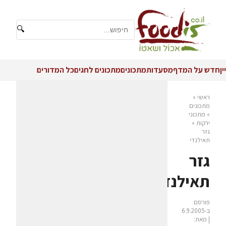
🔍
יין
חדש על המדף
מסעדות
מתכונים
מתכונים לחגים
כל המדורים
ראשי
»
מתכונים
»
מתכוני
ירקות
»
גזר
תאילנדי
גזר
תאילנדי
פורסם
ב-6.9.2005
| מאת: