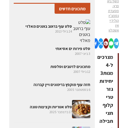
השף גיא
פרץ-
מתכונים חדשים
מסעדת
גספצ'יו
הולידיי
אין
סלט עוף ברוטב בוטנים מאלזי
אשקלון
24 ביולי 2013
סלט פירות ים אסיאתי
3 ביוני 2007
מצרכים
ל-4
מתכונים לרטבים וסלסות
12 ביולי 2007
מנות3
יחידות
חזה עוף מוקפץ ברימונים ויין קברנה
גזר
6 בספטמבר 2005
טרי
קלוף
סלט אטריות וקציצות טונה
חצי
17 בדצמבר 2025
חבילה