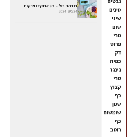
נבטים
בודהה בול – דג אבוקדו וירקות
סינים
24 ביוני 2024
שיני
שום
טרי
פרוס
דק
כפית
גינגר
טרי
קצוץ
כף
שמן
שומשום
כף
רוטב