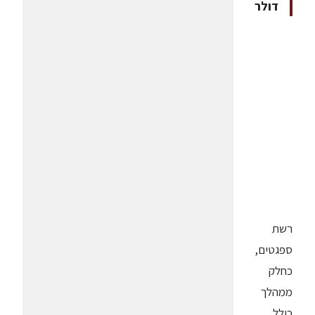
דולר
רשת
ספגטים,
כחלק
ממהלך
כולל