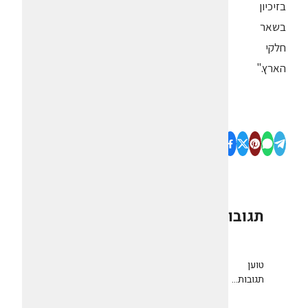
בזיכיון
בשאר
חלקי
הארץ."
תגובות
0
טוען
תגובות...