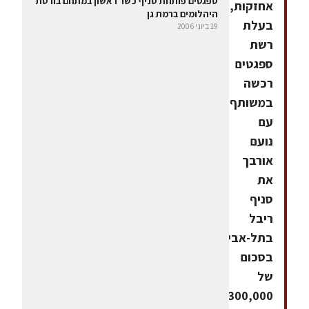
ספגטים פותחת סניף כשר ראשון במתחם בורסת
אחזקות,
היהלומים ברמת גן
בעלת
19 ביוני 2006
רשת
ספגטים
רכשה
במשותף
עם
נועם
אורבך
את
סניף
ריבל
בתל-אביב
בסכום
של
300,000