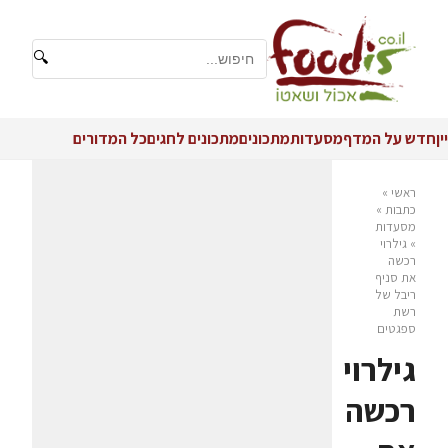
🔍
יין
חדש על המדף
מסעדות
מתכונים
מתכונים לחגים
כל המדורים
ראשי
»
כתבות
»
מסעדות
»
גילרוי
רכשה
את סניף
ריבל של
רשת
ספגטים
גילרוי
רכשה