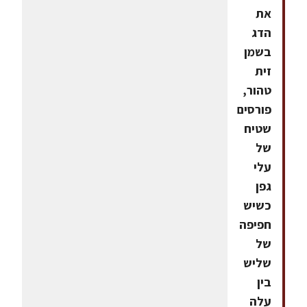
את
הדג
בשמן
זית
טהור,
פורסים
שטיח
של
עלי
גפן
כשיש
חפיפה
של
שליש
בין
עלה