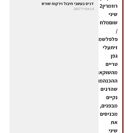
דניס בעשבי תיבול וירקות שורש
רוזמרין2
4 באפריל 2007
שיני
שוםמלח
/
פלפלשמן
זיתעלי
גפן
טריים
מהשוקאופן
ההכנהמוודאים
שהדגים
נקיים
מבפנים,
מכניסים
את
שיני