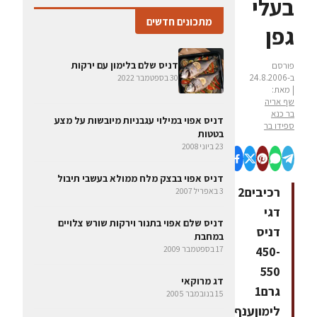
בעלי
מתכונים חדשים
גפן
דניס שלם בלימון עם ירקות
פורסם
ב-24.8.2006
30 בספטמבר 2022
| מאת:
שף אריה
בר כנא
דניס אפוי במילוי עגבניות מיובשות על מצע
ספידו בר
בטטות
23 ביוני 2008
דניס אפוי בבצק מלח ממולא בעשבי תיבול
רכיבים2
3 באפריל 2007
דגי
דניס שלם אפוי בתנור וירקות שורש צלויים
דניס
במחבת
450-
17 בספטמבר 2009
550
דג מרוקאי
גרם1
15 בנובמבר 2005
לימוןענף