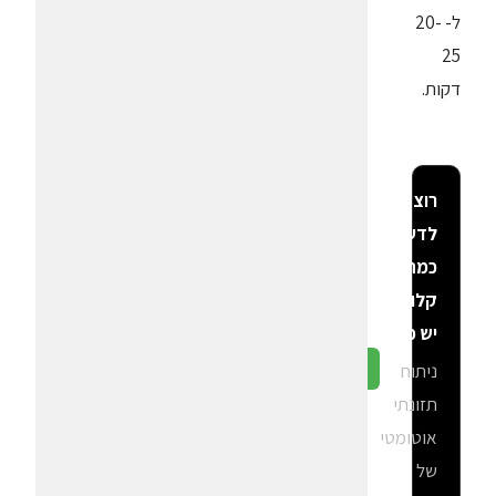
ל- 20-
25
דקות.
רוצה
לדעת
כמה
קלוריות
יש פה?
ניתוח
גלה ב-CalGal
תזונתי
אוטומטי
של