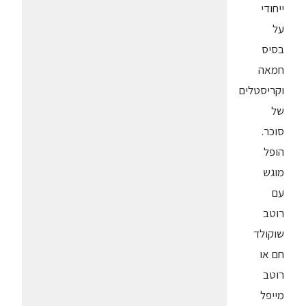
ייחודי
על
בסיס
חמאה
וקריסטלים
של
סוכר.
הופל
מוגש
עם
רוטב
שוקולד
חם או
רוטב
מייפל