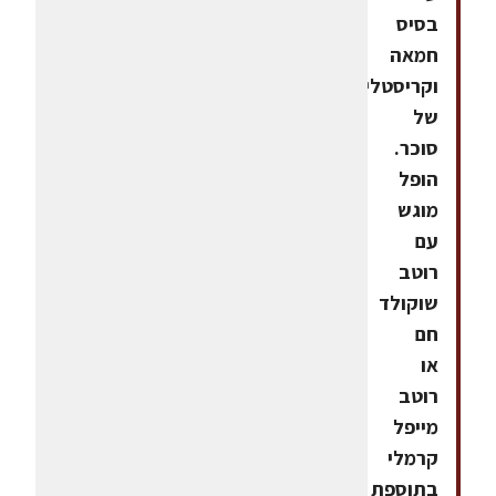
בסיס
חמאה
וקריסטלים
של
סוכר.
הופל
מוגש
עם
רוטב
שוקולד
חם
או
רוטב
מייפל
קרמלי
בתוספת