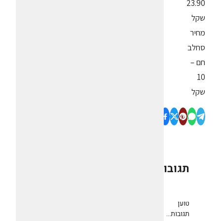
23.90
שקל
מחיר
סחלב
חם –
10
שקל
תגובות
0
טוען
תגובות...