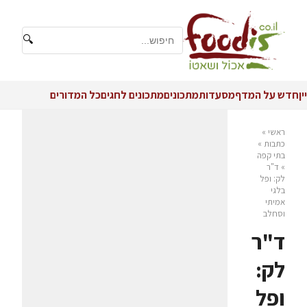
🔍
יין
חדש על המדף
מסעדות
מתכונים
מתכונים לחגים
כל המדורים
ראשי
»
כתבות
»
בתי קפה
»
ד"ר
לק: ופל
בלגי
אמיתי
וסחלב
ד"ר
לק:
ופל