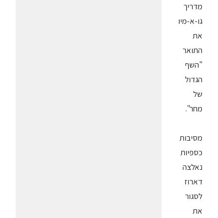
מדריך
גו-א-מיו
את
התואר
"השף
הגדול
של
מחר".
מסיבות
כספיות
נאלצה
דארוז
לסגור
את