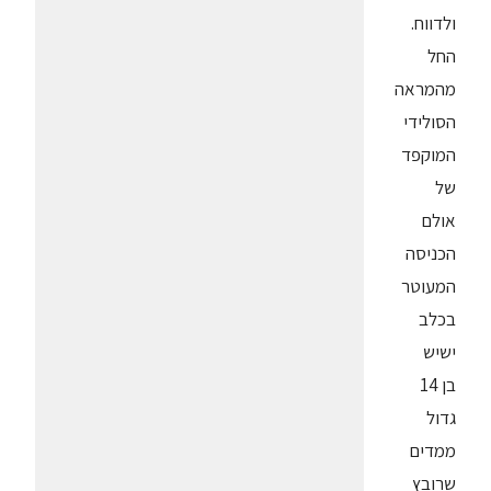
ולדווח.
החל
מהמראה
הסולידי
המוקפד
של
אולם
הכניסה
המעוטר
בכלב
ישיש
בן 14
גדול
ממדים
שרובץ