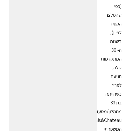
(כפי
שהמלצר
הקפיד
לציין),
בשנות
ה- 30
המתקדמות
שלה,
הגיעה
לפריז
כשהייתה
בת 33
מהמלון/מסעדה
Relais&Chateau
המשפחתי