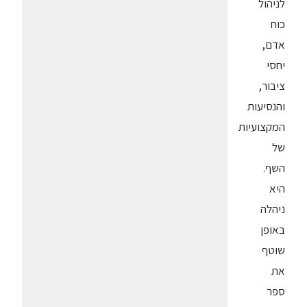
לניהול
כוח
אדם,
יחסי
ציבור,
והנסיעות
המקצועיות
של
השף.
היא
ניהלה
באופן
שוטף
את
ספר