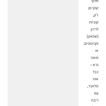
חלקי
קוקי סן
ז'ק,
קוביות
לרדון
(שפאק)
וקרוטונים;
או
פואה
גרא –
כבד
אווז
מלאנד,
עם
ריבת