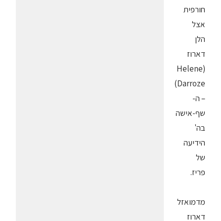
חורפית
אצל
הלן
דארוז
(Helene
Darroze)
– ה-
שף-אישה
בה'
הידיעה
של
פריז.
מדמואזל
דארוז