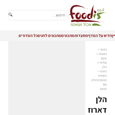
🔍
יין
חדש על המדף
מסעדות
מתכונים
מתכונים לחגים
כל המדורים
ראשי
»
כתבות
»
טעם
עולמי
»
הלן
דארוז –
השפית
האמביציוזית
עם
הכוכב
הלן
דארוז