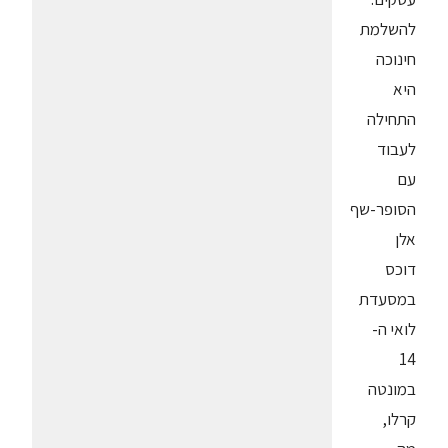
להשלמת
חינוכה
היא
התחילה
לעבוד
עם
הסופר-שף
אלן
דוכס
במסעדת
לואי ה-
14
במונטה
קרלו,