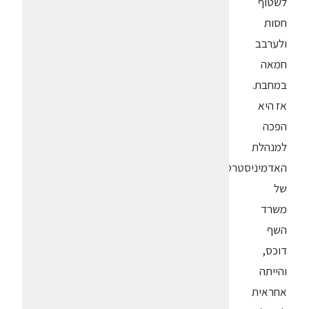
לשטוף
חסות
ולערבב
חמאה
במחבת.
אז היא
הפכה
למנהלת
האדמיניסטרטיבית
של
משרד
השף
דוכס,
והייתה
אחראית