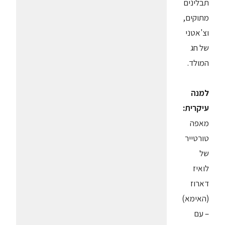
תבלינים
מתוקים,
וצ'אטני
של חג
המולד.
למנה
עיקרית:
מאפה
טורטייר
של
לואיז
דארוז
(האימא)
– עם