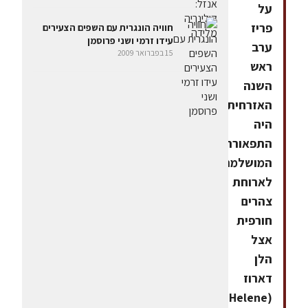
על
פריז
חוויה הונגרית עם השפים הצעירים
עידו זרמי ושני פרוסמן
ערב
15 בפברואר 2009
ראש
השנה
האזרחית,
היה
התפאורה
המושלמת
לארוחת
צהרים
חורפית
אצל
הלן
דארוז
(Helene