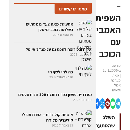
–
מאמרים קשורים
השפית
מסע של מאה צעדים מסתיים
האמביציוזית
בשלושה כוכבי מישלן
9 באוגוסט 2014
עם
אלן דובס רוצה לטפס גם על מגדל אייפל
הכוכב
7 בנובמבר 2006
פורסם
ב-10.1.2006
כה לחי לשף חי
| מאת:
10 באוקטובר 2008
מערכת
אכול
ושאטו
מעדניית פושון בפריז חוגגת 120 שנות טעמים
9 בינואר 2006
אישיות קולינרית – אפרת אנזל:
השלג
קולינריה מלידה
שהסתער
23 באפריל 2015