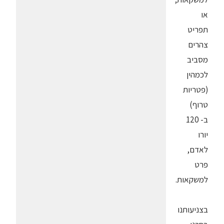
או
תפריט
צהרים
מסביב
לכמהין
(פטריות
טרוף)
ב- 120
יורו
לאדם,
פרט
למשקאות.
בצניעותנו