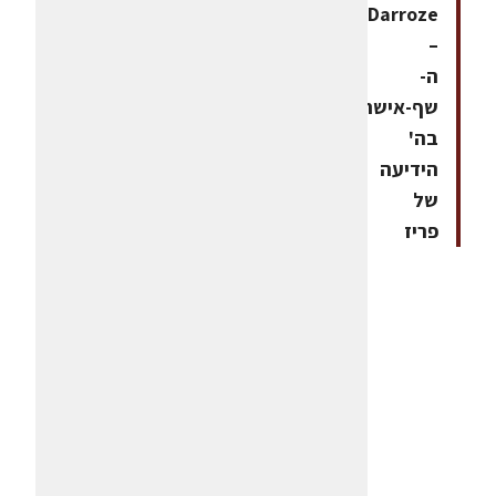
Darroze)
–
ה-
שף-אישה
בה'
הידיעה
של
פריז