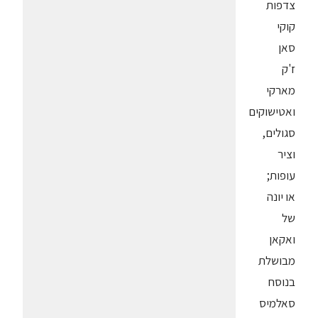
צדפות
קוקי
סאן
ז'ק
מארקי
ואטישוקים
סגולים,
וציר
עופות;
או יונה
של
ואקאן
מבושלת
בנוסח
סאלמיס