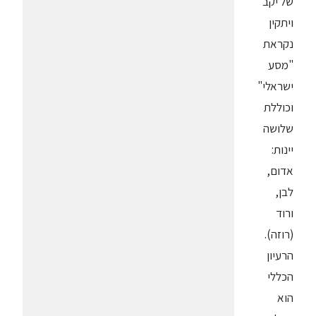
של יקב
ויתקין
נקראת
"מסע
ישראלי"
וכוללת
שלושה
יינות:
אדום,
לבן,
ורוד
(רוזה).
הרעיון
הכללי
הוא