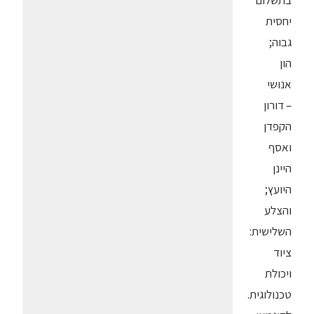
בתשלום
יחסית
גבוה;
הון
אנושי
– דורון
הקפדן
ואסף
היינן
היועץ;
והצלע
השלישית:
ציוד
ויכולת
טכנולוגית.