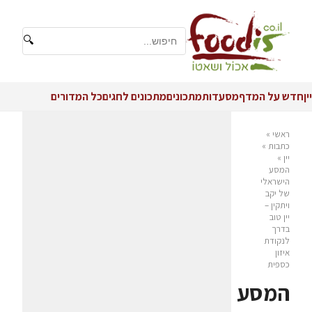
🔍
יין
חדש על המדף
מסעדות
מתכונים
מתכונים לחגים
כל המדורים
ראשי
»
כתבות
»
יין
»
המסע
הישראלי
של יקב
ויתקין –
יין טוב
בדרך
לנקודת
איזון
כספית
המסע