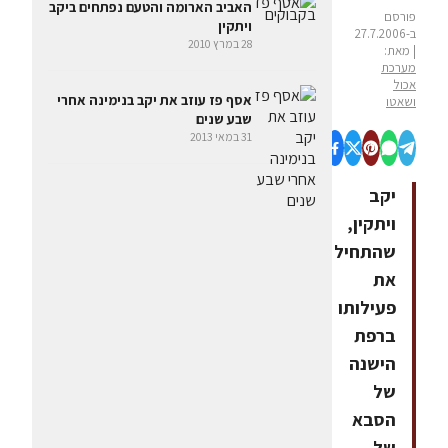
האביב הארומה והטעם נפתחים ביקב
פורסם
ויתקין
ב-27.7.2006
28 במרץ 2010
| מאת:
מערכת
אכול
אסף פז עוזב את יקב בנימינה אחרי
ושאטו
שבע שנים
31 במאי 2013
יקב
ויתקין,
שהתחיל
את
פעילותו
ברפת
הישנה
של
הסבא
של