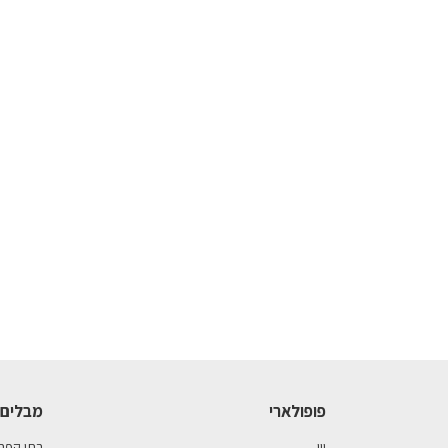
פופולארי
מבלים 
יין
בתי קפה