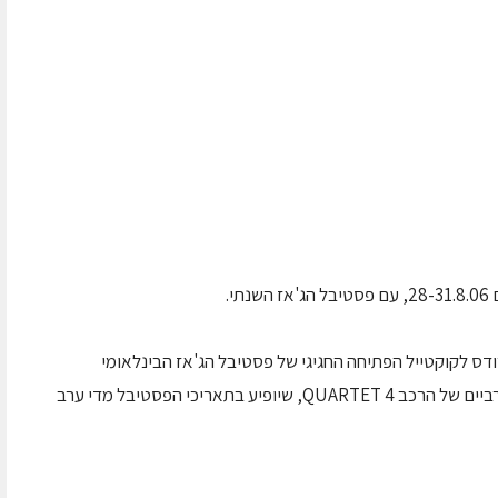
י.
מנו אורחי ארמון הרודס לקוקטייל הפתיחה החגיגי של פסטיבל הג'אז הבינלאומי
המתקיים בהרודס פורום, וייהנו ממופע ג'אז בין ערביים של הרכב 4 QUARTET, שיופיע בתאריכי הפסטיבל מדי ערב