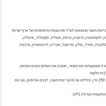
ינות תשבי הנושאים לחו"ל את טעמיה וניחוחותיה של ארץ ישראל.
 ארצות: הולנד, בלגיה, לוקסמבורג, גרמניה, צרפת, אנגליה, סקוטלנד, איטליה,
סלובניה, ספרד, פולין, פורטוגל, שבדיה, ליכטנשטיין, נורבגיה
צורה משמעותית את המחיר, חוסכת את תשלום המכס והמיסוי,
בית הלקוח.
אשכולות תשבי מוצעים במחירים הנעים בין 96 ל- 290 יורו, וכוללים את מיטב יינות תשבי, לבנים ואדומים, וגם את
מית הגדולה UPS.