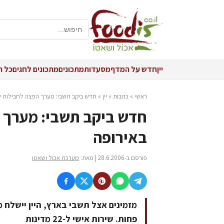
יין
חדש על המדף
מסעדות
מתכונים
מתכונים לחגים
כל ה
ראשי
»
כתבות
»
יין
»
חדש ביקב תשבי: מערך הפצה לחבילות שי 
חדש ביקב תשבי: מערך ה
באירופה
פורסם ב-28.6.2006 | מאת:
מערכת אכול ושאטו
מזמינים אצל תשבי בארץ, היין יישלח
פחות. שירות אישי ל-22 מדינות