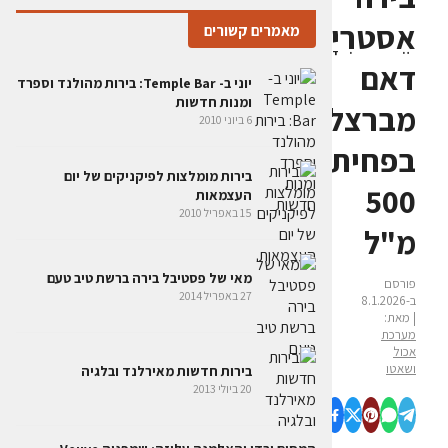
אֵסטרִיָיה
מאמרים קשורים
דאם
יוני ב- Temple Bar: בירות מהולנד וספרד
ומנות חדשות
מברצלונה
6 ביוני 2010
בפחית
בירות מומלצות לפיקניקים של יום
500
העצמאות
15 באפריל 2010
מ"ל
מאי של פסטיבל בירה ברשת טיב טעם
פורסם
27 באפריל 2014
ב-8.1.2026
| מאת:
מערכת
אכול
ושאטו
בירות חדשות מאירלנד ובלגיה
20 ביולי 2013