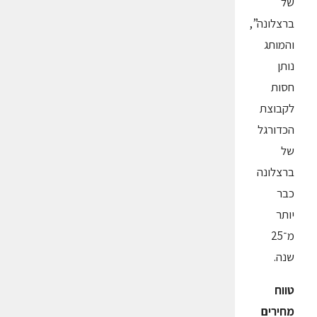
של
ברצלונה”,
והמותג
נותן
חסות
לקבוצת
הכדורגל
של
ברצלונה
כבר
יותר
מ־25
שנה.
טווח
מחירים