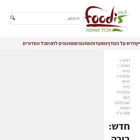
🔍
יין
חדש על המדף
מסעדות
מתכונים
מתכונים לחגים
כל המדורים
ראשי
»
כתבות
»
ברים
ופאבים
»
חדש:
בירה
אֵסטרִיָיה
דאם
מברצלונה
בפחית
500 מ"ל
חדש:
בירה