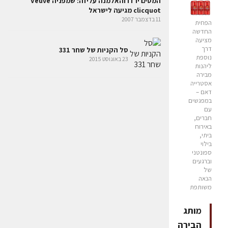
המסים ירדו והאלמנה עליזה: שמפניה Veuve
clicquot מגיעה לישראל
11 בדצמבר 2007
הפחית
החדשה
מציעה
דרך
סל הקניות של שחר 331
נוספת
23 באוגוסט 2015
ליהנות
מבירה
אסטרייה
דאם –
במפגשים
עם
חברים,
באירוח
ביתי,
בילוי
ספונטני
וברגעים
של
הנאה
משותפת
מותג
הבירה