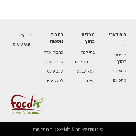
פופולארי
מבלים
כתבות
צור קשר
בחוץ
נוספות
תנאי שימוש
יין
בתי קפה
כתבות אורח
חדש על
המדף
ברים ופאבים
ספרי בישול
מסעדות
אוכל טבעוני
טעם עולמי
מתכונים
תיירות
למקצוענים
כל הזכויות שמורות © copyright | דורן תקשורת