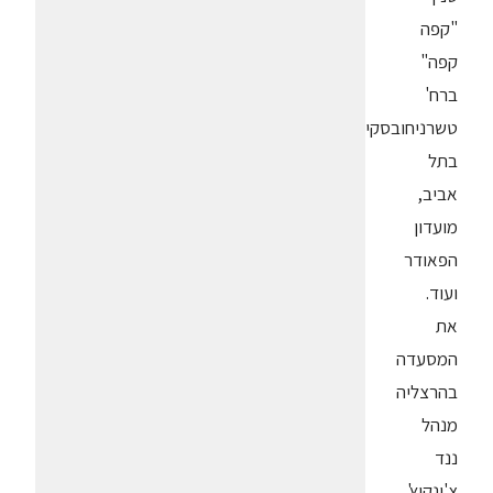
"קפה
קפה"
ברח'
טשרניחובסקי
בתל
אביב,
מועדון
הפאודר
ועוד.
את
המסעדה
בהרצליה
מנהל
ננד
צ'ונקיץ',