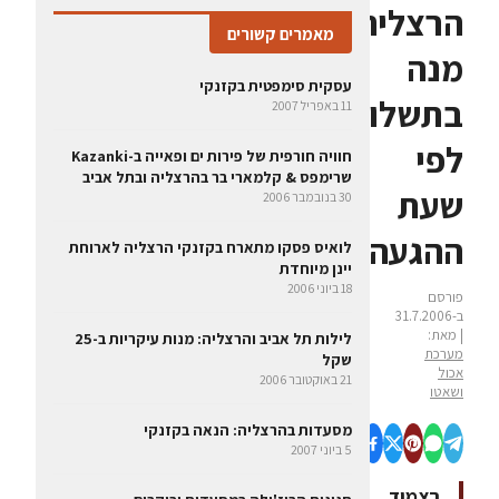
הרצליה:
מאמרים קשורים
מנה
עסקית סימפטית בקזנקי
בתשלום
11 באפריל 2007
לפי
חוויה חורפית של פירות ים ופאייה ב-Kazanki
שרימפס & קלמארי בר בהרצליה ובתל אביב
שעת
30 בנובמבר 2006
ההגעה
לואיס פסקו מתארח בקזנקי הרצליה לארוחת
יינן מיוחדת
18 ביוני 2006
פורסם
ב-31.7.2006
| מאת:
לילות תל אביב והרצליה: מנות עיקריות ב-25
מערכת
שקל
אכול
21 באוקטובר 2006
ושאטו
מסעדות בהרצליה: הנאה בקזנקי
5 ביוני 2007
בצמוד