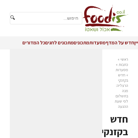
🔍
יין
חדש על המדף
מסעדות
מתכונים
מתכונים לחגים
כל המדורים
ראשי
»
כתבות
»
מסעדות
»
חדש
בקזנקי
הרצליה:
מנה
בתשלום
לפי שעת
ההגעה
חדש
בקזנקי