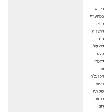
חידוש
במסעדת
קזנקי
הרצליה:
מנת
קיץ של
סלט
קלמרי
על
הפלנצ'ה,
בליווי
כוס תה
קר עם
רום