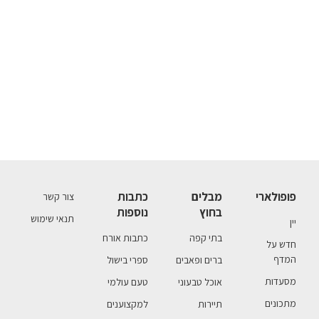
פופולארי
מבלים
כתבות
צור קשר
בחוץ
נוספות
תנאי שימוש
יין
בתי קפה
כתבות אורח
חדש על
המדף
ברים ופאבים
ספרי בישול
מסעדות
אוכל טבעוני
טעם עולמי
מתכונים
תיירות
למקצוענים