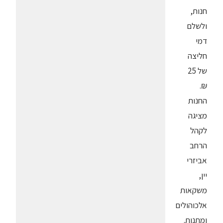
חנות,
ולשלם
דמי
חליצה
של 25
₪.
החנות
מציגה
לקהל
הרחב
אביזרי
יין,
משקאות
אלכוהולים
ומתנות.