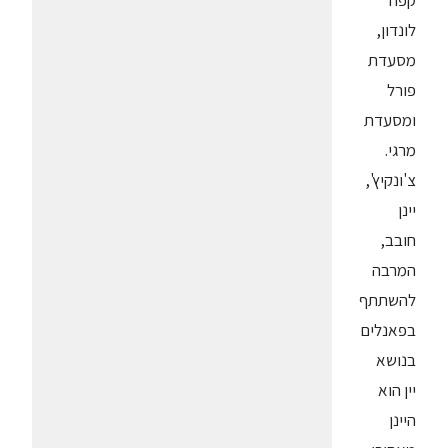
קפה
לונדון,
מסעדת
פורל
ומסעדת
מרגי.
צ'ונקיץ',
יינן
חובב,
המרבה
להשתתף
בפאנלים
בנושא
יין הוא
היינן