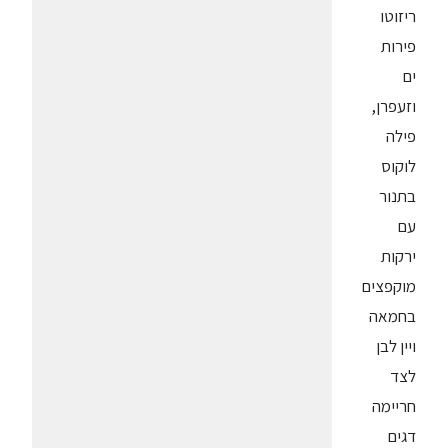
ריזוטו
פירות
ים
וזעפרן,
פילה
לוקוס
בתנור
עם
ירקות
מוקפצים
בחמאה
ויין לבן
לצד
חריימה
דגים