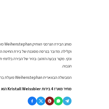
ונקי. מקור צבעה הזהוב-בהיר של הבירה בלתתי 
הגבוה.
המבשלה הבווארית Weihenstephan פועלת ברציפות מאז שנת 1040 ונחשבת למבשלה הפעילה הוותיקה בעולם.
מחיר מארז 4 בירות Kristall Weissbier הוא 35-45 ש"ח נכון ליוני 2025