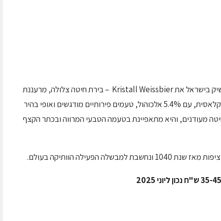
מותג הבירה הגרמני הוותיק Weihenstephan משיק בישראל את Kristall Weissbier – בירת חיטה צלולה, מרעננת
וקלילה. מדובר בגרסה מסוננת של בירת החיטה הקלאסית, עם 5.4% אלכוהול, טעמים פירותיים מודגשים ואופי בהיר
חיטה מעודנים, והיא מתאפיינת בטעמה הטבעי המרווה ובכתר הקצף