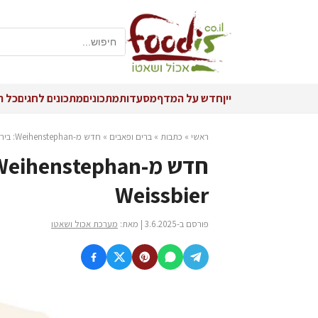
יין
חדש על המדף
מסעדות
מתכונים
מתכונים לחגים
כל ה
ראשי
»
כתבות
»
ברים ופאבים
»
חדש מ-Weihenstephan: בירת חיטה Kristall Weissbier
Weissbier
פורסם ב-3.6.2025 | מאת:
מערכת אכול ושאטו