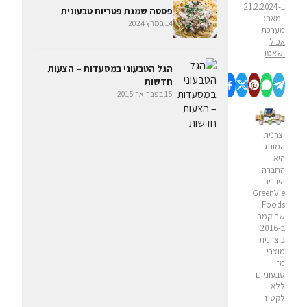
ב-21.2.2024
פסטה שמנת פטריות טבעונית
| מאת:
14 במרץ 2024
מערכת
אכול
ושאטו
הגל הטבעוני במסעדות – הצעות
חדשות
15 בפברואר 2015
יצרנית
המותג
היא
החברה
היוונית
GreenVie
Foods
שהוקמה
ב-2016
כיצרנית
מוצרי
מזון
טבעוניים
ללא
לקטוז