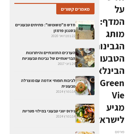
על
מאמרים קשורים
המדף:
חדש מ"משומשו": פתיתים טבעוניים
מותג
בסגנון פרמזן
22 בפברואר 2020
הגבינות
הערכים התזונתיים והיתרונות
הטבעוניות
הבריאותיים של גבינות טבעוניות
26 ביוני 2017
הבינלאומי
Green
לביבות תפוחי אדמה עם מוצרלה
טבעונית
Vie
14 במרץ 2024
מגיע
גירוס יווני טבעוני במילוי פטריות
לישראל
14 במרץ 2024
פורסם