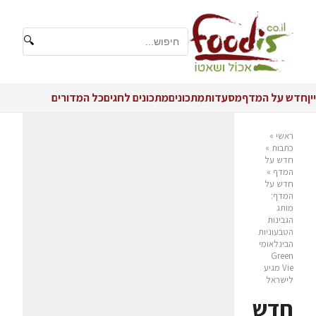
🔍
יין
חדש על המדף
מסעדות
מתכונים
מתכונים לחגים
כל המדורים
ראשי
»
כתבות
»
חדש על
המדף
»
חדש על
המדף:
מותג
הגבינות
הטבעוניות
הבינלאומי
Green
Vie מגיע
לישראל
חדש