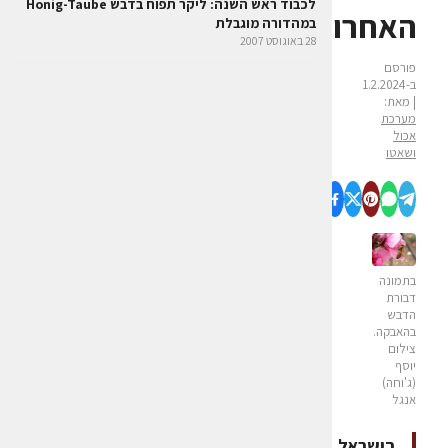
לכבוד ראש השנה: ליקר תפוח בדבש Honig-Taube
האחרון
במהדורה מוגבלת
28 באוגוסט 2007
פורסם
ב-1.2.2024
| מאת:
מערכת
אכול
ושאטו
בתמונה
דבורת
הדבש
בהאבקה.
צילום
יוסף
(ג'וחה)
אנגל
בישראל