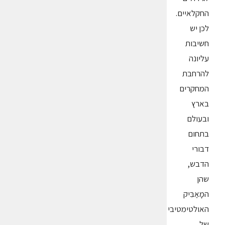
החקלאיים.
לכן יש
חשיבות
עליונה
להרחבת
המחקרים
בארץ
ובעולם
בתחום
דבורי
הדבש,
שהן
המָאַבִּיק
האולטימטיבי
של