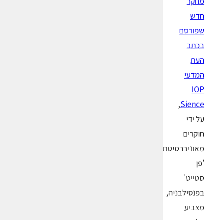
מחקר
חדש
שפורסם
בכתב
העת
המדעי
IOP
,
Sience
על ידי
חוקרים
מאוניברסיטת
'פן
סטייט'
בפנסילבניה,
מצביע