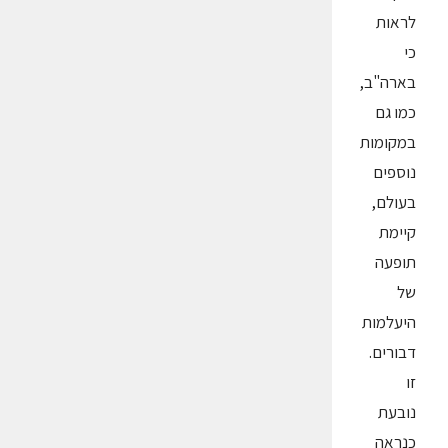
לראות
כי
בארה"ב,
כמו גם
במקומות
נוספים
בעולם,
קיימת
תופעה
של
היעלמות
דבורים.
זו
נובעת
כנראה