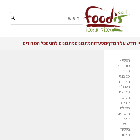
🔍
יין
חדש על המדף
מסעדות
מתכונים
מתכונים לחגים
כל המדורים
ראשי
»
כתבות
»
מדור
מקצועי
»
חוקרים
בארה"ב
גילו את
הסיבה
לירידה
ביכולת
הדבורים
לייצר
דבש
בעשור
האחרון