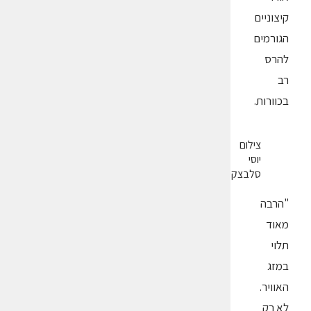
קיצוניים
הגורמים
להרס
רב
בכוורות.
צילום
יוסי
סלבצקי
"הרבה
מאוד
תלוי
במזג
האוויר.
לא רק