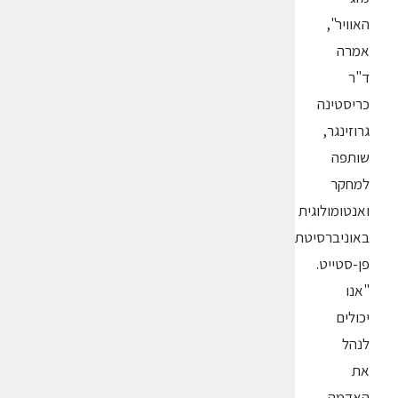
האוויר",
אמרה
ד"ר
כריסטינה
גרוזינגר,
שותפה
למחקר
ואנטומולוגית
באוניברסיטת
פן-סטייט.
"אנו
יכולים
לנהל
את
האדמה