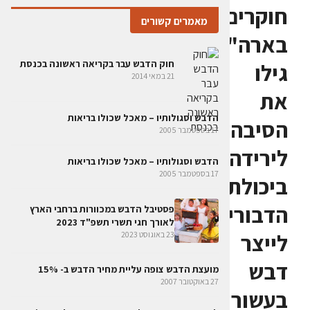
חוקרים
מאמרים קשורים
בארה"ב
חוק הדבש עבר בקריאה ראשונה בכנסת
גילו
21 במאי 2014
את
הדבש וסגולותיו – מאכל שכולו בריאות
הסיבה
17 בספטמבר 2005
לירידה
הדבש וסגולותיו – מאכל שכולו בריאות
17 בספטמבר 2005
ביכולת
הדבורים
פסטיבל הדבש במכוורות ברחבי הארץ
לאורך חגי תשרי תשפ"ד 2023
לייצר
23 באוגוסט 2023
דבש
מועצת הדבש צופה עליית מחיר הדבש ב- 15%
27 באוקטובר 2007
בעשור