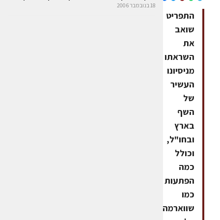
18 בנובמבר 2006
התפריט
שואב
את
השראתו
מניסיונו
העשיר
של
השף
בארץ
ובחו"ל,
וכולל
כמה
הפתעות
כמו
שווארמה