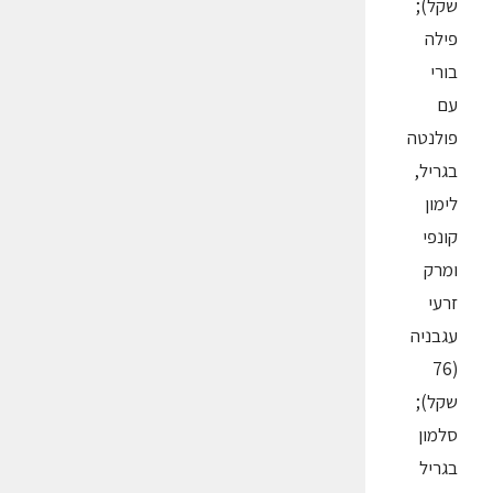
שקל);
פילה
בורי
עם
פולנטה
בגריל,
לימון
קונפי
ומרק
זרעי
עגבניה
(76
שקל);
סלמון
בגריל