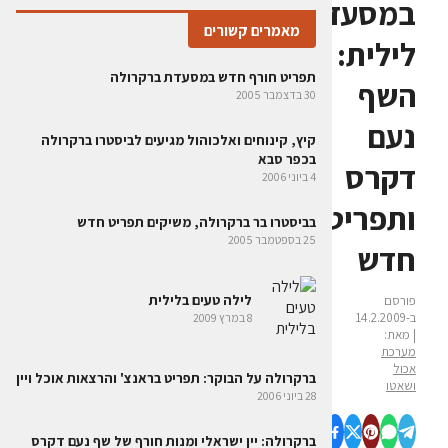
במסעדת
מאמרים קשורים
לילית:
תפריט חורף חדש במסעדת ברקרולה
השף
30 בדצמבר 2005
נעם
קיץ, קינוחים ואלכוהול מגיעים לביסטרו ברקרולה
בכפר סבא
דקרס
4 ביוני 2006
ותפריט
בביסטרו בר ברקרולה, משיקים תפריט חדש
25 בספטמבר 2005
חדש
לילה טעים בלילית
פורסם
ב-14.2.2009
8 במרץ 2009
| מאת:
מערכת
אכול
ברקרולה על הבוקר: תפריט בראנצ' והרצאות אוכל ויין
ושאטו
28 ביוני 2006
ברקרולה: יין ישראלי ומנות חורף של שף נעם דקרס