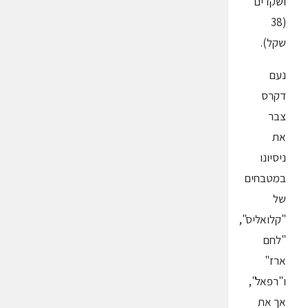
ושקדים
(38
שקל).
נעם
דקרס
צבר
את
ניסיונו
במטבחים
של
"קלואליס",
"לחם
ארז"
ו"רפאל",
אך את