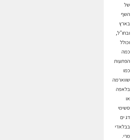
של
השף
בארץ
ובחו"ל,
וכולל
כמה
הפתעות
כמו
שווארמה
בלאפה
או
סשימי
דג ים
בבלאדי
מרי.