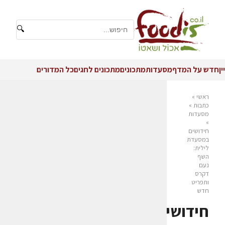
🔍
יין
חדש על המדף
מסעדות
מתכונים
מתכונים לחגים
כל המדורים
ראשי
»
כתבות
»
מסעדות
»
חידושים
במסעדת
לילית:
השף
נעם
דקרס
ותפריט
חדש
חידושים