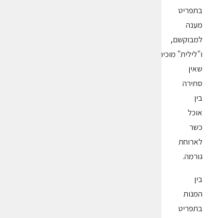
בתפריט
מענה
למבוקשם,
ו"לילית" מוכיחה
שאין
סתירה
בין
אוכל
כשר
לארוחת
גורמה.
בין
המנות
בתפריט