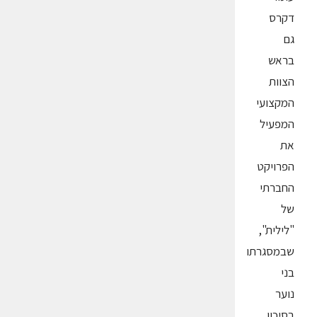
דקרס
גם
בראש
הצוות
המקצועי
המפעיל
את
הפרויקט
החברתי
של
"לילית",
שבמסגרתו
בני
נוער
בסיכון