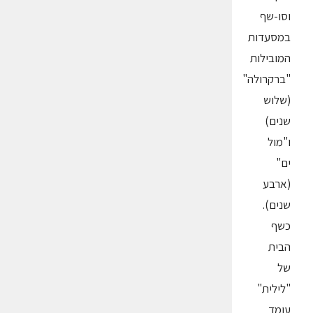
וסו-שף
במסעדות
המובילות
"ברקרולה"
(שלוש
שנים)
ו"מול
ים"
(ארבע
שנים).
כשף
הבית
של
"לילית"
עומד