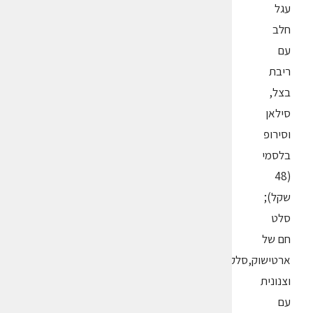
עגל
חלב
עם
ריבת
בצל,
סילאן
וסירופ
בלסמי
(48
שקל);
סלט
חם של
ארטישוק,סלק
וצנונית
עם