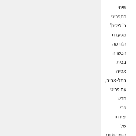
שינוי
התפריט
ב"לילית",
מסעדת
הגורמה
הכשרה
בבית
אסיה
בתל-אביב,
עם פריט
חדש
פרי
יצירתו
של
השף שגויס