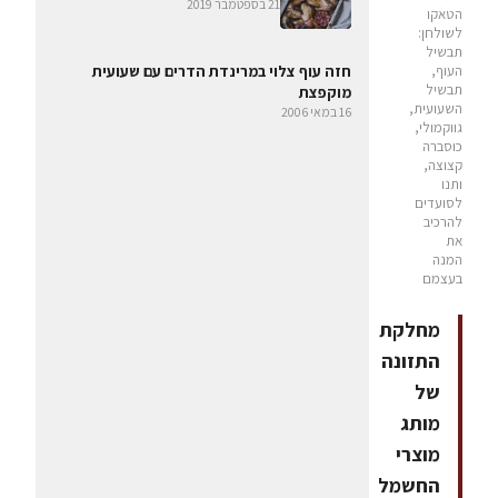
21 בספטמבר 2019
הטאקו
לשולחן:
תבשיל
העוף,
חזה עוף צלוי במרינדת הדרים עם שעועית
תבשיל
מוקפצת
השעועית,
16 במאי 2006
גווקמולי,
כוסברה
קצוצה,
ותנו
לסועדים
להרכיב
את
המנה
בעצמם
מחלקת
התזונה
של
מותג
מוצרי
החשמל