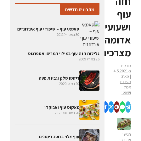
חזה
מתכונים חדשים
עוף
ושעועית
סאטאי עוף – שיפודי עוף אינדונזים
30 באפריל 2011
אדומה
מצרכים
גלילות חזה עוף במילוי תמרים ואספרגוס
26 במרץ 2009
פורסם
ב-4.5.2021
| מאת:
ריזוטו סלק וגבינת פטה
מערכת
20 במאי 2020
אכול
ושאטו
טאקוס עוף ואבוקדו
20 באוגוסט 2025
הגישו
עוף צלוי ברוטב רימונים
את רכיבי