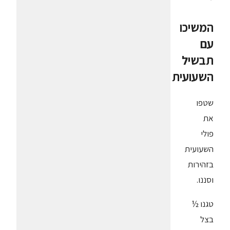
המשיכו
עם
תבשיל
השעועית
שטפו
את
פולי
השעועית
בזהירות
וסננו.
טגנו ½
בצל