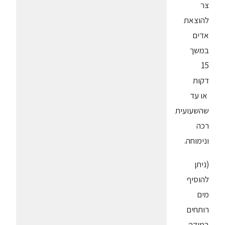
צר
להוצאת
אדים
במשך
15
דקות
או עד
שהשעועית
רכה
ונימוחה.
(ניתן
להוסיף
מים
רותחים
במידה