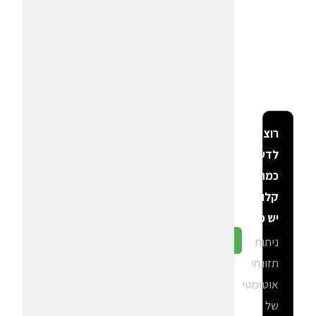
רוצה
לדעת
כמה
קלוריות
יש פה?
ניתוח
גלה ב-CalGal
תזונתי
אוטומטי
של