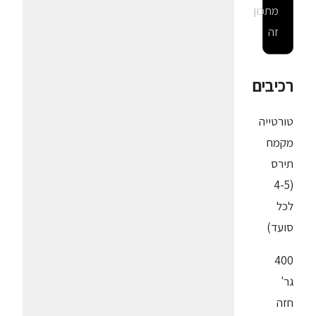
מתכון
זה
רכיבים
טורטייה
מקמח
תירס
(4-5
לכל
סועד)
400
גר'
חזה