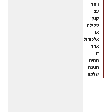
ויחד
עם
קנקן
טקילה
או
אלכוהול
אחר
זו
תהיה
חגיגה
שלמה