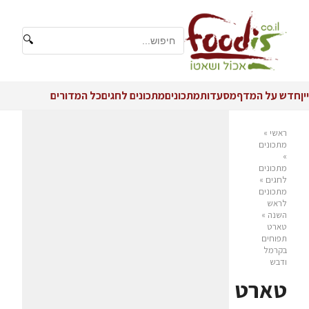
🔍
יין
חדש על המדף
מסעדות
מתכונים
מתכונים לחגים
כל המדורים
ראשי
»
מתכונים
»
מתכונים
לחגים
»
מתכונים
לראש
השנה
»
טארט
תפוחים
בקרמל
ודבש
טארט