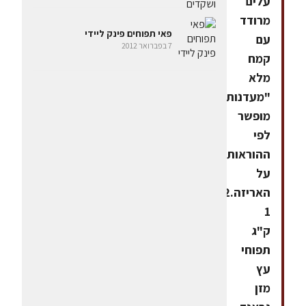
עלים
מרודד
פאי תפוחים פינק ליידי
עם
7 בפברואר 2012
קמח
מלא
"מעדנות",
מופשר
לפי
ההוראות
על
האריזה.1/2
1
ק"ג
תפוחי
עץ
מזן