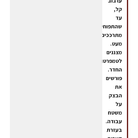
ערבוב
קל,
עד
שהתפוחים
מתרככים
מעט.
מצננים
לטמפרטורת
החדר.
פורשים
את
הבצק
על
משטח
עבודה.
בעזרת