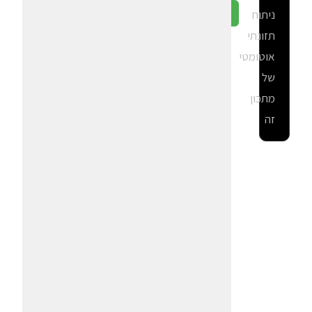
ניתוח
גלה ב-CalGal
תזונתי
אוטומטי
של
מתכון
זה