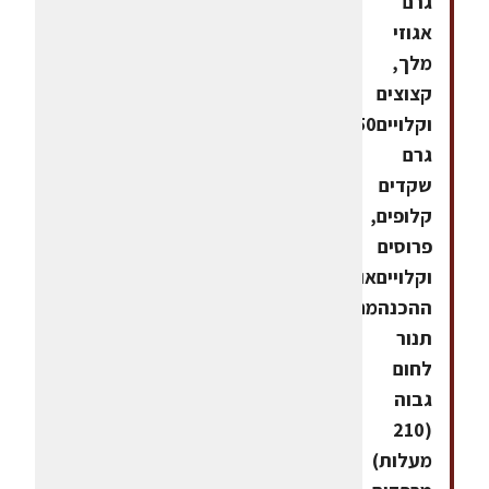
גרם
אגוזי
מלך,
קצוצים
וקלויים50
גרם
שקדים
קלופים,
פרוסים
וקלוייםאופן
ההכנהמחממים
תנור
לחום
גבוה
(210
מעלות)