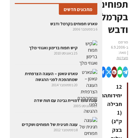
תפוחים
מתכונים חדשים
בקרמל
טארט תפוחים בקרמל ודבש
ודבש
6 בספטמבר 2006
פורסם
ב-6.9.2006
קיש תפוח ברימון ואגוזי מלך
| מאת:
25 באוגוסט 2010
מעדנות
טארט טאטן – העוגה הצרפתית
שמתהפכת לפני ההגשה
20 בספטמבר 2014
12
יחידותהחומרים1
עוגת טופו דמויית גבינה עם תות שדה
חבילה
29 באוגוסט 2005
(1
ק"ג)
עוגה חגיגית של תפוחים ושקדים
בצק
8 בספטמבר 2012