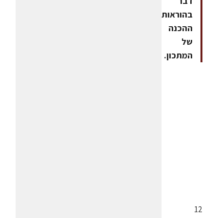
דבר
בהוראות
ההכנה
של
המתכון.
12