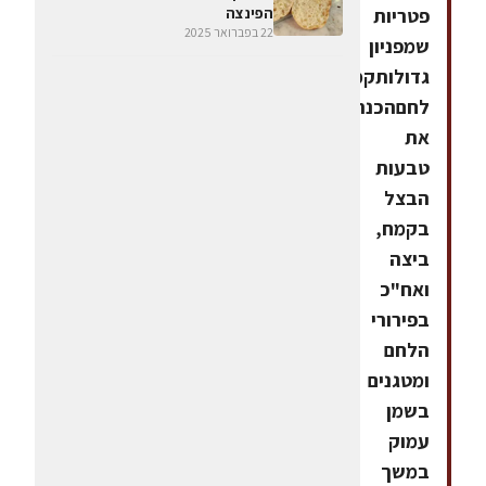
פטריות
הפינצה
22 בפברואר 2025
שמפניון
גדולותקמחביצהפירורי
לחםהכנהטובלים
את
טבעות
הבצל
בקמח,
ביצה
ואח"כ
בפירורי
הלחם
ומטגנים
בשמן
עמוק
במשך