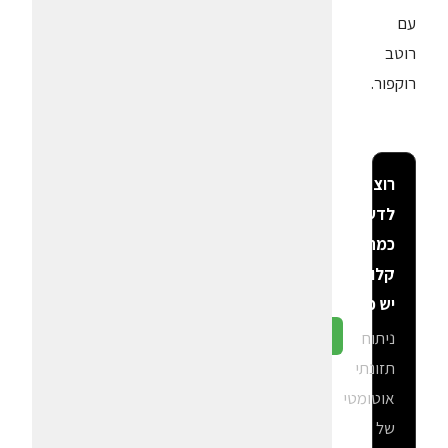
עם
רוטב
רוקפור.
רוצה
לדעת
כמה
קלוריות
יש פה?
ניתוח
גלה ב-CalGal
תזונתי
אוטומטי
של