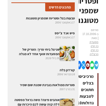
ופטריות
מתכונים חדשים
שמפניון
מטוגנות
טבעות בצל ופטריות שמפניון מטוגנות
17 באוקטובר 2006
פורסם
פיש אנד צ'יפס
ב-17.10.2006
17 באוקטובר 2006
| מאת:
מסעדת
ניו יורק
שניצל ביתי פריך: הטריק של
ניו יורק
המסעדות שאף אחד לא מגלה
הרצליה
30 ביולי 2026
קורדון בלה
8 בפברואר 2006
מרכיבים10
בצלים
פטריות ממולאות בגבינת שמנת שום שמיר
חתוכים
31 במרץ 2007
לטבעות
אוהבים פיצה? משה בראל מפסטה
גדולות10
דלה קזה עושה לכם היכרות עם