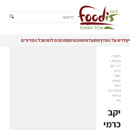
🔍
יין
חדש על המדף
מסעדות
מתכונים
מתכונים לחגים
כל המדורים
ראשי
»
כתבות
»
יין
»
יקב
כרמי
יוסף –
מעתה
יינות
ברבדו גם
בדיוטי
פרי
יקב
כרמי