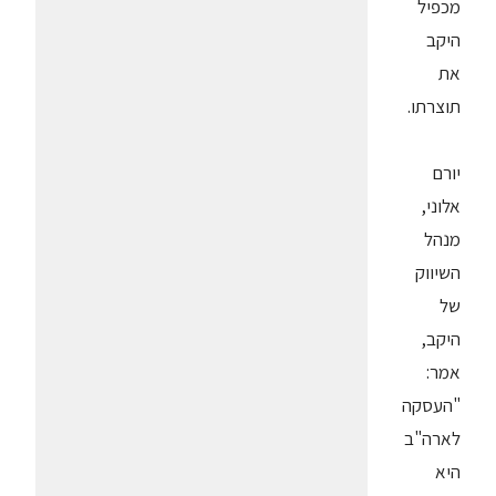
מכפיל
היקב
את
תוצרתו.
יורם
אלוני,
מנהל
השיווק
של
היקב,
אמר:
"העסקה
לארה"ב
היא