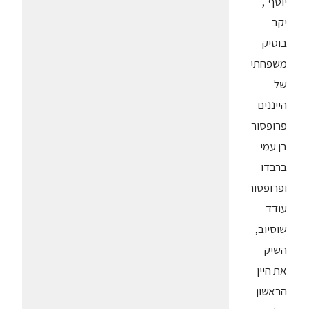
יוסף",
יקב
בוטיק
משפחתי
של
הייננים
פרופסור
בן עמי
ברבדו
ופרופסור
עודד
שוסיוב,
השיק
את היין
הראשון