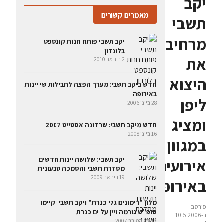
יקב
מאמרים קשורים
תשבי
מרחיב
יקב תשבי פותח חנות קונספט
בלונדון
את
2 בינואר 2010
היצוא
חדש ביקב תשבי: מערך הפצה לחבילות שי יינות
באירופה
ליפן
28 ביוני 2006
ומציג
חדש מיקב תשבי: שרדונה אסטייט 2007
16 ביוני 2008
במגוון
יקב תשבי: שלושה יינות חדשים
אירועים
מסדרת תשבי והסמכה טבעונית
19 בינואר 2009
באירופה
מלון "רימונים גלי כנרת" ויקב תשבי יקיימו
פורסם
סופ"ש גורמה ויין על ים כנרת
ב-10.5.2006
13 באוקטובר 2007