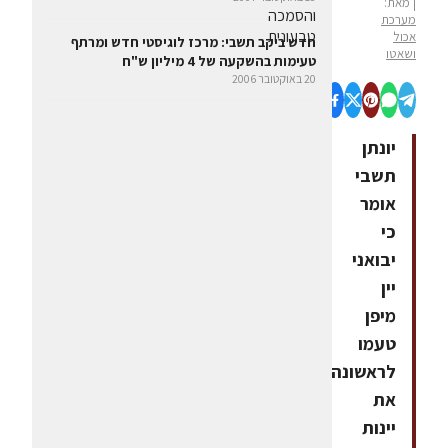
| מאת:
מערכת
אכול
חדש ביקב תשבי: מרכז לוגיסטי חדש ומרתף
ושאטו
טעימות בהשקעה של 4 מיליון ש"ח
20 באוקטובר 2006
יונתן
תשבי
אומר
כי
יבואני
יין
מיפן
טעמו
לראשונה
את
יינות