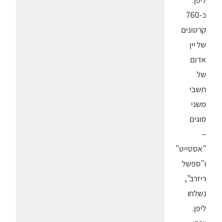
ליפן.
כ-760
קרטונים
של יין
אדום
של
תשבי
משני
סוגים
–
"אסטייט"
ו"ספשל
ריזרב",
נשלחו
ליפן.