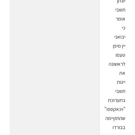
יונתן
תשבי
אומר
כי
יבואני
יין מיפן
טעמו
לראשונה
את
יינות
תשבי
בתערוכת
"וינאקספו"
שהתקיימה
בבורדו