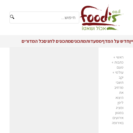
🔍
יין
חדש על המדף
מסעדות
מתכונים
מתכונים לחגים
כל המדורים
ראשי
»
כתבות
»
טעם
עולמי
»
יקב
תשבי
מרחיב
את
היצוא
ליפן
ומציג
במגוון
אירועים
באירופה