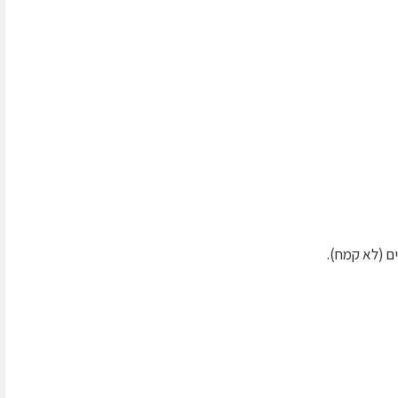
ם (לא קמח).