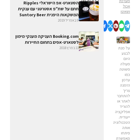
מערכת
הסטארט-אפ הישראלי Ripples
אכול
חתם על שת"פ אסטרטגי עם ענקית
ושאטו
המשקאות היפנית Suntory Beer
9 באפריל 2019
Booking.com העניקה מענקי מימון
לסטארט-אפים בתחום התיירות
11 במרץ 2018
על מנת
לבצע
היום
פעולה
פשוטה
כמו
עדכון
הזמנה
צריך
להתחבר
לאתר או
להוריד
אפליקציה
ייעודית.
הטכנולוגיה
אותה
פיתחו
מאפשרת