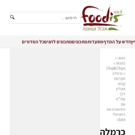
🔍
יין
חדש על המדף
מסעדות
מתכונים
מתכונים לחגים
כל המדורים
ראשי
»
כתבות
»
Chip&Chips
»
כרמלה
מקדמת
קניות
אונליין
דרך
שת”פ
עם
הסטארט-אפ
הישראלי
clara
כרמלה