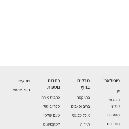
פופולארי
מבלים
כתבות
צור קשר
בחוץ
נוספות
תנאי שימוש
יין
בתי קפה
כתבות אורח
חדש על
המדף
ברים ופאבים
ספרי בישול
מסעדות
אוכל טבעוני
טעם עולמי
מתכונים
תיירות
למקצוענים