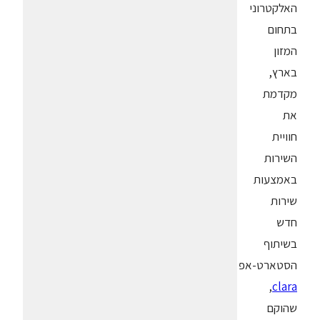
האלקטרוני
בתחום
המזון
בארץ,
מקדמת
את
חוויית
השירות
באמצעות
שירות
חדש
בשיתוף
הסטארט-אפ
,
clara
שהוקם