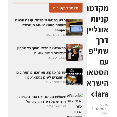
מקדמת
מאמרים קשורים
קניות
חדש בסניפי שופרסל: עגלה חכמה
שפיתח הסטארט-אפ הישראלי
אונליין
Shopic
12 בדצמבר 2021
דרך
שת"פ
סטארט-אפ חדש יהפוך כל מתכון
לרשימת קניות אישית
2 באפריל 2017
עם
הסטארט-אפ
שרונה מרקט: המתכונים האהובים
מתחברים לשוק בסמארטפון
הישראלי
8 בספטמבר 2017
clara
eWave הקימה את אתר הקניות
החדש של רשת ריבוע כחול
פורסם
8 בדצמבר 2009
ב-31.12.2022
| מאת: