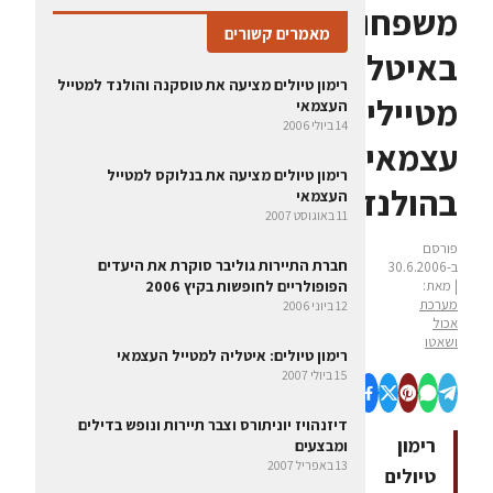
משפחות
מאמרים קשורים
באיטליה,
רימון טיולים מציעה את טוסקנה והולנד למטייל
מטיילים
העצמאי
14 ביולי 2006
עצמאיים
רימון טיולים מציעה את בנלוקס למטייל
בהולנד
העצמאי
11 באוגוסט 2007
פורסם
חברת התיירות גוליבר סוקרת את היעדים
ב-30.6.2006
| מאת:
הפופולריים לחופשות בקיץ 2006
מערכת
12 ביוני 2006
אכול
ושאטו
רימון טיולים: איטליה למטייל העצמאי
15 ביולי 2007
דיזנהויז יוניתורס וצבר תיירות ונופש בדילים
רימון
ומבצעים
13 באפריל 2007
טיולים