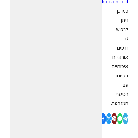
www.newhorizon.co.il
כמו כן
ניתן
לרכוש
גם
זרעים
אורגניים
איכותיים
במיוחד
עם
רכישת
המנבטה.