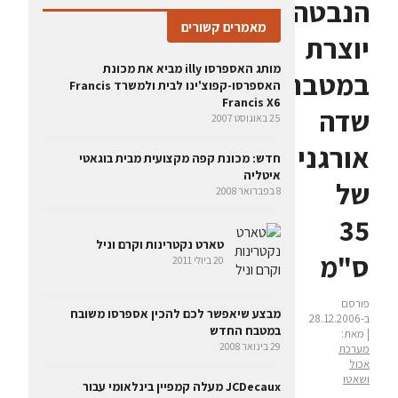
הנבטה
מאמרים קשורים
יוצרת
מותג האספרסו illy מביא את מכונת
במטבח
האספרסו-קפוצ'ינו לבית ולמשרד Francis
Francis X6
שדה
25 באוגוסט 2007
אורגני
חדש: מכונת קפה מקצועית מבית בוגאטי
איטליה
של
8 בפברואר 2008
35
טארט נקטרינות וקרם וניל
ס"מ
20 ביולי 2011
פורסם
מבצע שיאפשר לכם להכין אספרסו משובח
ב-28.12.2006
במטבח החדש
| מאת:
29 בינואר 2008
מערכת
אכול
ושאטו
JCDecaux מעלה קמפיין בינלאומי עבור