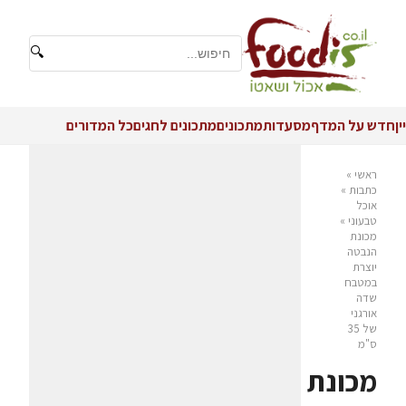
🔍
יין
חדש על המדף
מסעדות
מתכונים
מתכונים לחגים
כל המדורים
ראשי
»
כתבות
»
אוכל
טבעוני
»
מכונת
הנבטה
יוצרת
במטבח
שדה
אורגני
של 35
ס"מ
מכונת