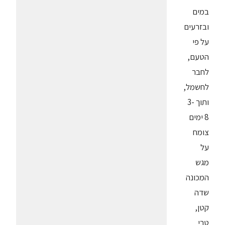
במים
ובזרעים
על פי
הטעם,
לחבר
לחשמל,
ותוך 3-
8 ימים
צומח
על
מגש
המכונה
שדה
קטן,
טרי