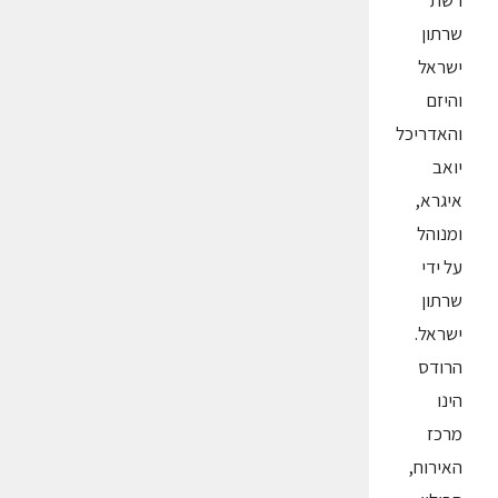
רשת
שרתון
ישראל
והיזם
והאדריכל
יואב
איגרא,
ומנוהל
על ידי
שרתון
ישראל.
הרודס
הינו
מרכז
האירוח,