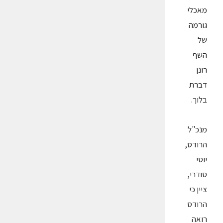
מאכלי
גורמה
של
השף
רונן
דברת
בלוך.
מנכ"ל
הרודס,
יוסי
סודרי,
ציין כי
הרודס
רואה