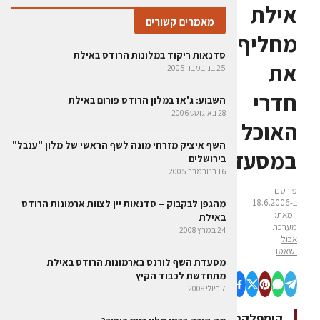
אילת
מאמרים קשורים
מחליף
סדנאות ריקוד במלונות הרודס באילת
את
25 בנובמבר 2005
חדרי
השבוע: ג'אז במלון הרודס פורום באילת
28 באוגוסט 2006
האוכל
השף איציק מזרחי מונה לשף הראשי של מלון "ענבל"
במסעדות
בירושלים
16 בנובמבר 2005
פורסם
ב-18.6.2006
מהגפן לבקבוק – סדנאות יין לצוות ארמונות הרודס
| מאת:
באילת
מערכת
24 במרץ 2008
אכול
ושאטו
מסעדת השף לורנס בארמונות הרודס באילת
מתחדשת לכבוד הקיץ
7 ביולי 2008
קומפלקס