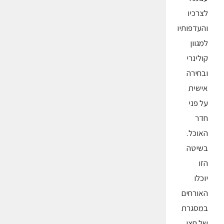
לצרכיו
והעדפותיו
למגוון
קולינרי
ובחירה
אישית
על פני
חדר
האוכל.
בשיטה
הזו
יוכלו
האורחים
במסגרת
של חצי