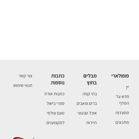
פופולארי
מבלים
כתבות
צור קשר
בחוץ
נוספות
תנאי שימוש
יין
בתי קפה
כתבות אורח
חדש על
המדף
ברים ופאבים
ספרי בישול
מסעדות
אוכל טבעוני
טעם עולמי
מתכונים
תיירות
למקצוענים