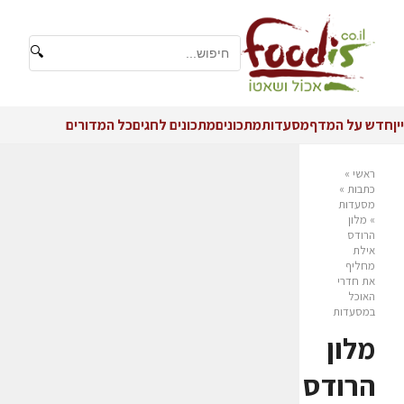
🔍
יין
חדש על המדף
מסעדות
מתכונים
מתכונים לחגים
כל המדורים
ראשי
»
כתבות
»
מסעדות
»
מלון
הרודס
אילת
מחליף
את חדרי
האוכל
במסעדות
מלון
הרודס