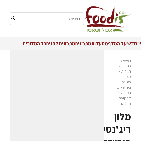
🔍
יין
חדש על המדף
מסעדות
מתכונים
מתכונים לחגים
כל המדורים
ראשי
»
כתבות
»
תיירות
»
מלון
ריג'נסי
בירושלים
במבצעים
לתקופת
החגים
מלון
ריג'נסי