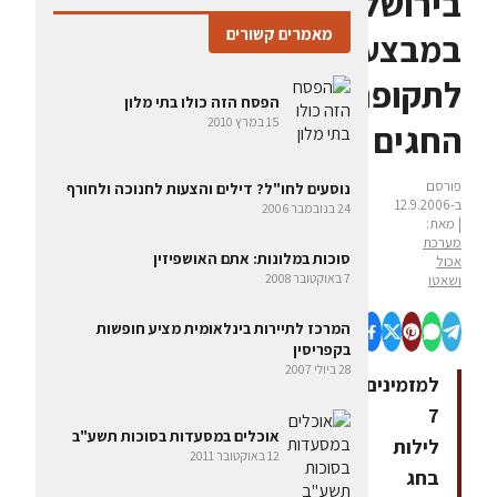
בירושלים
מאמרים קשורים
במבצעים
לתקופת
הפסח הזה כולו בתי מלון
15 במרץ 2010
החגים
פורסם
נוסעים לחו"ל? דילים והצעות לחנוכה ולחורף
ב-12.9.2006
24 בנובמבר 2006
| מאת:
מערכת
סוכות במלונות: אתם האושפיזין
אכול
7 באוקטובר 2008
ושאטו
המרכז לתיירות בינלאומית מציע חופשות
בקפריסין
28 ביולי 2007
למזמינים
7
אוכלים במסעדות בסוכות תשע"ב
לילות
12 באוקטובר 2011
בחג