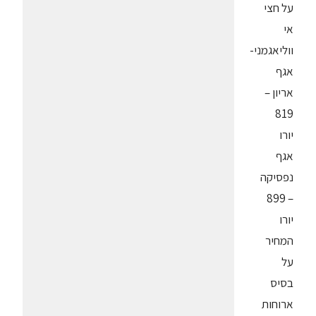
על חצי
אי
ווליאגמני-
אגף
אריון –
819
יורו
אגף
נפסיקה
– 899
יורו
המחיר
על
בסיס
ארוחות