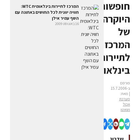
חופשות
המרכז לתיירות בינלאומית WTC:
חוויה יוונית לכל החושים באתונה עם
היוקרה
השף עמיר אילן
16 באוגוסט 2009
של
המרכז
לתיירות
בינלאומית
פורסם
ב-15.7.2006
| מאת:
מערכת
אכול
ושאטו
שדרוג