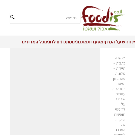
🔍
יין
חדש על המדף
מסעדות
מתכונים
מתכונים לחגים
כל המדורים
ראשי
»
כתבות
»
תיירות
»
מלונות
פאר ביוון
וטיסה
במחלקת
עסקים
של אל
על
לרוכשי
חופשות
היוקרה
של
המרכז
לתיירות