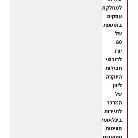
למחלקת
עסקים
בתוספת
של
80
יורו
לרוכשי
חבילות
היוקרה
ליוון
של
המרכז
לתיירות
בינלאומית.
סוויטות
מפוארות