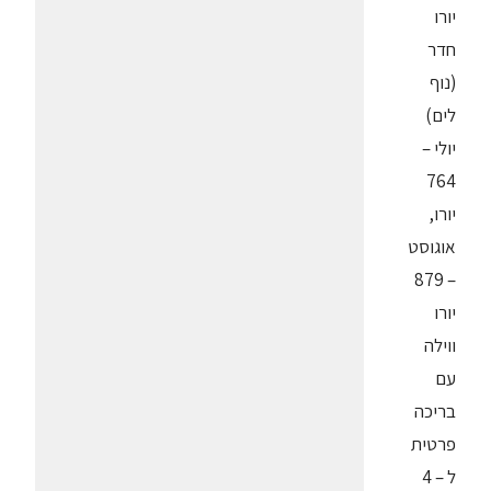
יורו
חדר
(נוף
לים)
יולי –
764
יורו,
אוגוסט
– 879
יורו
ווילה
עם
בריכה
פרטית
ל – 4