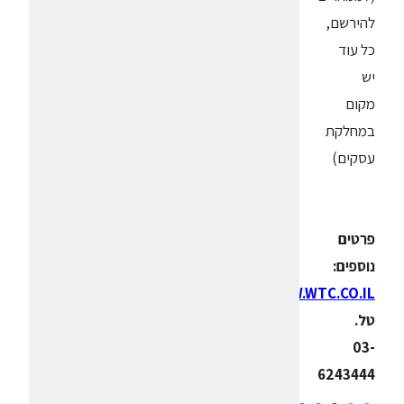
להירשם,
כל עוד
יש
מקום
במחלקת
עסקים)
פרטים
נוספים:
WWW.WTC.CO.IL
טל.
03-
6243444