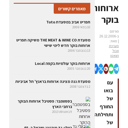
ארוחות
מאמרים קשורים
בוקר
תפריט אביב במסעדת Toto
10 במאי 2006
פורסם
ב-26.12.2006
מסעדת THE MEAT & WINE CO משיקה תפריט
| מאת:
ארוחות בוקר חדש לימי שישי
מערכת
אכול
13 בנובמבר 2006
ושאטו
ארוחות בוקר עולמיות בקפה Local
20 בנובמבר 2005
מסעדת ננה מציגה ארוחות בראנץ' תל אביביות
עם
2 בדצמבר 2008
בואו
של
בספטמבר: פסטיבל ארוחות הבוקר
החורף
ברחבי הארץ
9 באוגוסט 2013
ותחילתה
של
ביולי: גד מורנינג ישראל ב- 40