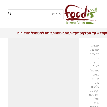
🔍
יין
חדש על המדף
מסעדות
מתכונים
מתכונים לחגים
כל המדורים
ראשי
»
כתבות
»
מסעדות
»
מסעדת
"גריל
בטרסה"
מציעה
ארוחת
ערב
ללילות
הקיץ על
המרפסת
במלון
ענבל
ירושלים