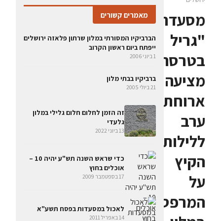
מסעדת
מאמרים קשורים
"גריל
הברביקיו המסורתי במלון שרתון פלאזה ירושלים
ייפתח ביום ראשון הקרוב
בטרסה"
1 ביוני 2006
מציעה
ברביקיו בבתי מלון
21 ביולי 2005
ארוחת
זה הזמן לחלום חלום גלילי במלון
ערב
גלעדי
13 ביוני 2022
ללילות
הקיץ
כדי שראש השנה תש"ע יהיה 10 –
אוכלים בחוץ
על
17 בספטמבר 2009
המרפסת
לאכול במסעדות בפסח תשע"א
14 באפריל 2011