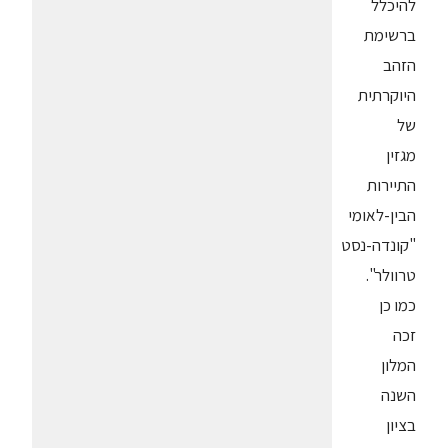
להיכלל
ברשימת
הזהב
היוקרתית
של
מגזין
התיירות
הבין-לאומי
"קונדה-נסט
טרוולר".
כמו כן
זכה
המלון
השנה
בציון