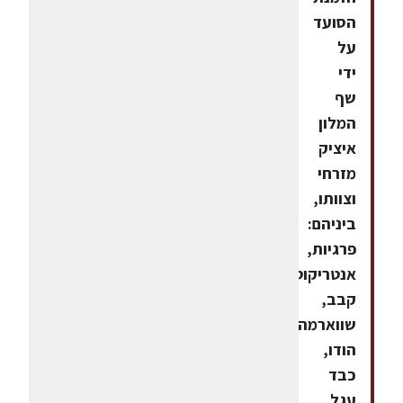
הסועד
על
ידי
שף
המלון
איציק
מזרחי
וצוותו,
ביניהם:
פרגיות,
אנטריקוט,
קבב,
שווארמה
הודו,
כבד
עגל,