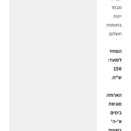
מבחר
יינות
בתוספת
תשלום.
המחיר
לסועד:
150
ש"ח.
הארוחה
מוגשת
בימים
א'-ה'
בשעות