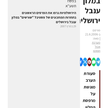
במלון
ענבל
הירושלמיות גרפו את הפרסים הראשונים
ירושלים
בתחרות המתכונים של פסטיבל "שורשים" במלון
ענבל בירושלים
29 במרץ 2007
פורסם
ב-21.6.2006
| מאת:
מערכת
אכול
ושאטו
סעודת
הערב
מוגשת
על
מרפסת
המלון