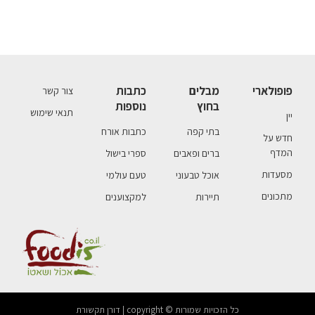
פופולארי
מבלים
כתבות
צור קשר
בחוץ
נוספות
תנאי שימוש
יין
בתי קפה
כתבות אורח
חדש על
המדף
ברים ופאבים
ספרי בישול
מסעדות
אוכל טבעוני
טעם עולמי
מתכונים
תיירות
למקצוענים
כל הזכויות שמורות © copyright | דורן תקשורת