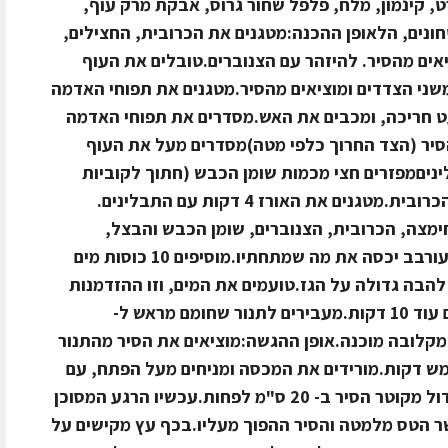
ט, קינמון, מלח, פלפל שחור גרוס, אבקת מרק עוף,
ונים, הלאופן ההכנה:מטגנים את הכרובית, החצילים,
יאים מהסיר. להיזהר עם הצנוברים.טובלים את העוף
ני הצדדים ומוציאים מהסיר.מטגנים את תפוחי האדמה
ט חריכה, ומכבים את האש.מסדרים את תפוחי האדמה
סיר (הצד החרוך כלפי מטה)מסדרים מעל את העוף
יםמפזרים חצי מכמות שומן הכבש (חתוך לקוביות
קטנות)מסדרים מעל חצי מכמות פרחי הכרובית.מטגנים את האורז 4 דקות עם התבלינים.
ימצה, הכרובית, הצנוברים, שומן הכבש והבצל,
ושופכים לסיר.יש לשים לב שהאורז המעורבב יכסה את מה שמתחתיו.מוסיפים 10 כוסות מים
הבה גדולה על הגז.טועמים את המים, וזו ההזדמנות
לתקן תיבול.מביאים לרתיחה וממשיכים עוד 10 דקות.מעבירים לתנור שחומם מראש ל-
המקלובה מוכנה.אופן ההגשה:מוציאים את הסיר מהתנור
ש דקות.מורידים את המכסה ומניחים מעל הפתח, עם
הפנים לסיר, טס מתכת עגול שקוטרו גדול מקוטר הסיר ב- 20 ס"מ לפחות.עכשיו הרגע המסוכן
שר הטס מלמטה והסיר ההפוך מעליו.בכף עץ מקישים על