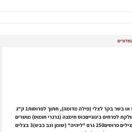
מדורים
מצרכים: 2 ק"ג כרעי עוף, או בשר כבש או בשר בקר לצלי (פילה מדומה), חתוך לפרוסות1 ק"ג
ה מחולקת לפרחים בינונייםכוס חימצה (גרגרי חומוס) מושרים
במים5 תפוחי אדמה קלופים פרוסים3 חצילים פרוסים250 גרם "ליהיה" (שומן זנב כבש)3 בצלים