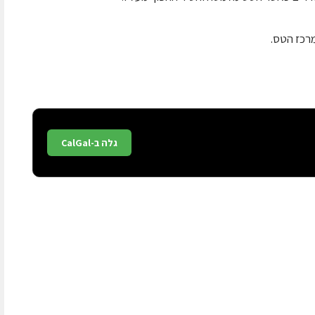
רכז הטס.
גלה ב-CalGal