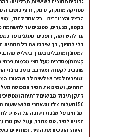
גדולים חתוכים לשישיות תבלינים: בהר
פפריקה מתוקה, סומק, זרעי כוסברה טח
הבצל והצנוברים – כל אחד לחוד, ומוצ
בקמח, מנערים, מטגנים עד להשחמה מש
עד להשחמה, הופכים ומטגנים עד כמע
בלי להפוך, כך שיכסו את כל תחתית ה
המטוגן ומתבלים בערך בשליש מהתבלינ
שופכים לקערה ומערבבים עם גרגרי הח
רותחים, ושמים את הסיר המכוסה מעל ל
150מעלות צלזיוס.אחרי שלוש שעות 
ומניחים על מגבת רטובה על השיש לחמ
והיפה: הופכים את הסיר, ומחזירים כא