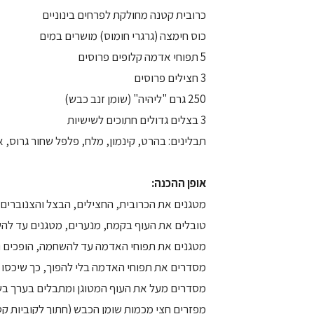
כרובית קטנה מחולקת לפרחים בינוניים
כוס חימצה (גרגרי חומוס) מושרים במים
5 תפוחי אדמה קלופים פרוסים
3 חצילים פרוסים
250 גרם "ליהיה" (שומן זנב כבש)
3 בצלים גדולים חתוכים לשישיות
תבלינים: בהרט, קינמון, מלח, פלפל שחור גרוס, 
אופן ההכנה:
מטגנים את הכרובית, החצילים, הבצל והצנוברים –
טובלים את העוף בקמח, מנערים, מטגנים עד להש
מטגנים את תפוחי האדמה עד להשחמה, הופכים ו
מסדרים את תפוחי האדמה בלי להפוך, כך שיכסו 
מסדרים מעל את העוף המטוגן ומתבלים בערך ב
מפזרים חצי מכמות שומן הכבש (חתוך לקוביות קט