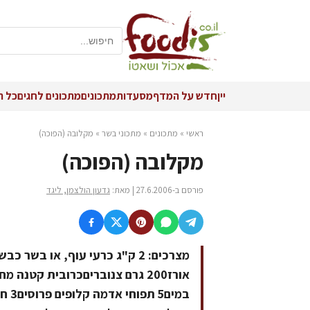
יין
חדש על המדף
מסעדות
מתכונים
מתכונים לחגים
כל ה
ראשי
»
מתכונים
»
מתכוני בשר
»
מקלובה (הפוכה)
מקלובה (הפוכה)
פורסם ב-27.6.2006 | מאת:
גדעון הולצמן, ליגד
אורז200 גרם צנובריםכרובית קטנ