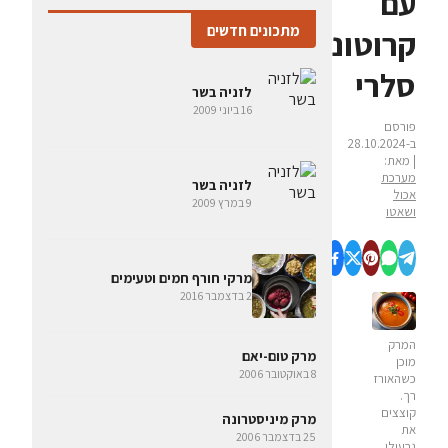
עם
מתכונים חדשים
קרוטוני
סלרי
לזניה בשר
16 ביוני 2009
פורסם
ב-28.10.2024
| מאת:
מערכת
לזניה בשר
אכול
9 במרץ 2009
ושאטו
מרקי חורף חמים וטעימים
2 בדצמבר 2016
המרק
מרק טום-יאם
מוכן
8 באוקטובר 2006
כשהאורז
רך.
קוצצים
מרק מיניסטרונה
את
25 בדצמבר 2006
גבעולי