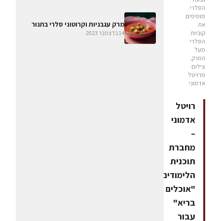
הסלרי.
מוסיפים
מרק עגבניות וקרוטוני סלרי בתנור
את
קוביות
14 בדצמבר 2023
הסלרי
מעל
המרק.
צילום
מרויטל
אדמוני
רויטל
אדמוני
–
מחברת
תוכנית
הלימודים
"אוכלים
בריא"
עבור