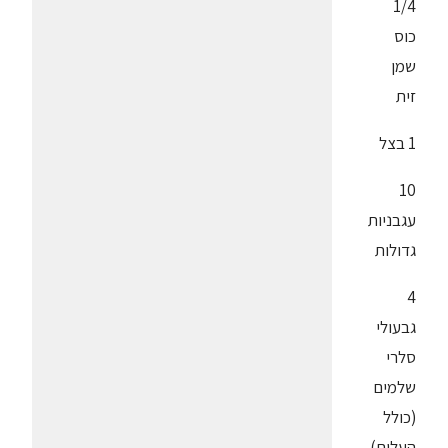
1/4
כוס
שמן
זית
1 בצל
10
עגבניות
גדולות
4
גבעולי
סלרי
שלמים
(כולל
העלים)