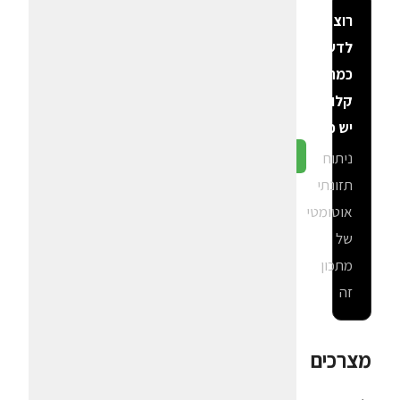
רוצה
לדעת
כמה
קלוריות
יש פה?
ניתוח
גלה ב-CalGal
תזונתי
אוטומטי
של
מתכון
זה
מצרכים