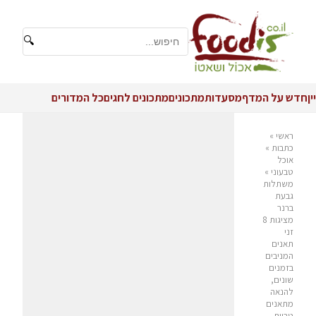
🔍
יין
חדש על המדף
מסעדות
מתכונים
מתכונים לחגים
כל המדורים
ראשי
»
כתבות
»
אוכל
טבעוני
»
משתלות
גבעת
ברנר
מציגות 8
זני
תאנים
המניבים
בזמנים
שונים,
להנאה
מתאנים
טריות