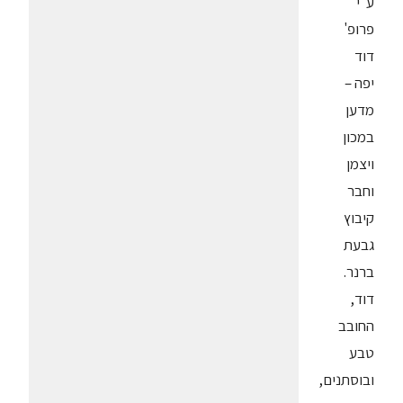
ע"י
פרופ'
דוד
יפה –
מדען
במכון
ויצמן
וחבר
קיבוץ
גבעת
ברנר.
דוד,
החובב
טבע
ובוסתנים,