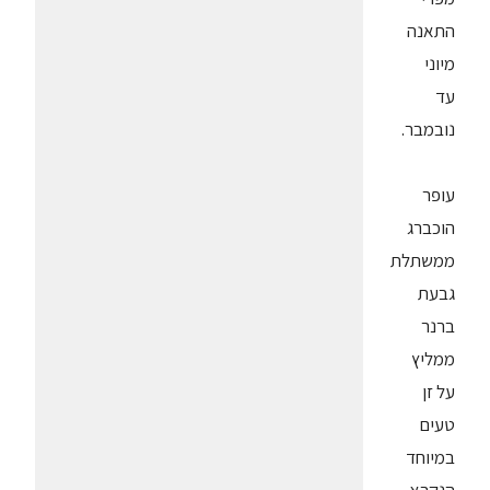
התאנה
מיוני
עד
נובמבר.
עופר
הוכברג
ממשתלת
גבעת
ברנר
ממליץ
על זן
טעים
במיוחד