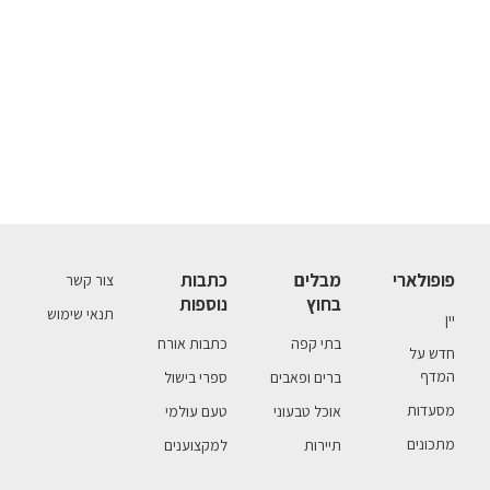
פופולארי
מבלים
כתבות
צור קשר
בחוץ
נוספות
תנאי שימוש
יין
בתי קפה
כתבות אורח
חדש על
המדף
ברים ופאבים
ספרי בישול
מסעדות
אוכל טבעוני
טעם עולמי
מתכונים
תיירות
למקצוענים