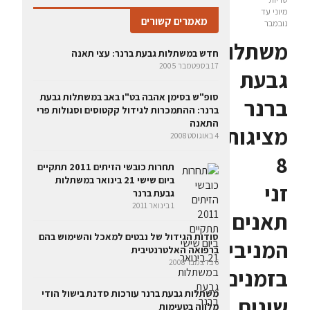
מיוני עד
מאמרים קשורים
נובמבר
משתלות
חדש במשתלות גבעת ברנר: עצי תאנה
17 בספטמבר 2005
גבעת
סופ"ש בסימן אהבה בט"ו באב במשתלות גבעת
ברנר
ברנר: ההתמכרות לגידול קקטוסים וסגולות פרי
התאנה
מציגות
4 באוגוסט 2008
8
תחרות כובשי הזיתים 2011 תתקיים
ביום שישי 21 בינואר במשתלות
זני
גבעת ברנר
1 בינואר 2011
תאנים
סודות הגידול של נבטים למאכל והשימוש בהם
המניבים
ברפואה האלטרנטיבית
6 בדצמבר 2008
בזמנים
משתלות גבעת ברנר עורכות סדנת בישול הודי
שונים,
מלווה בטעימות