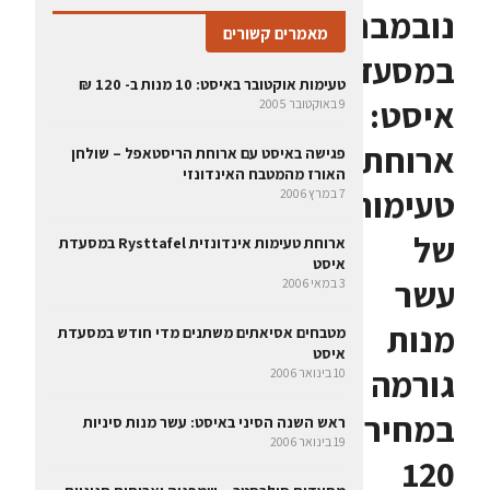
נובמבר
מאמרים קשורים
במסעדת
טעימות אוקטובר באיסט: 10 מנות ב- 120 ₪
איסט:
9 באוקטובר 2005
ארוחת
פגישה באיסט עם ארוחת הריסטאפל – שולחן
האורז מהמטבח האינדונזי
טעימות
7 במרץ 2006
של
ארוחת טעימות אינדונזית Rysttafel במסעדת
איסט
עשר
3 במאי 2006
מנות
מטבחים אסיאתים משתנים מדי חודש במסעדת
איסט
גורמה
10 בינואר 2006
במחיר
ראש השנה הסיני באיסט: עשר מנות סיניות
19 בינואר 2006
120