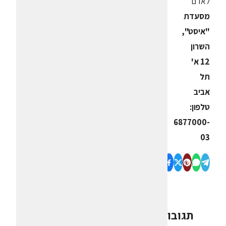
לאדם
מסעדת
"איסט",
השרון
12 א'
תל
אביב
טלפון:
6877000-
03
תגובות
0