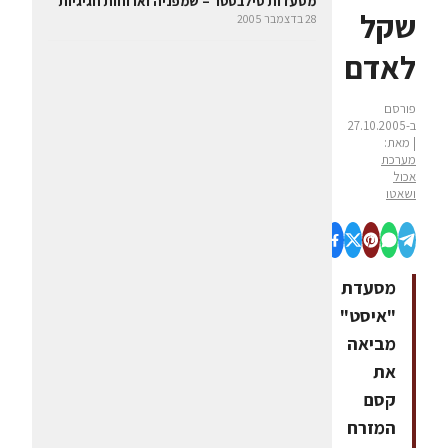
מסעדות סילבסטר – שמפניה וארוחות חגיגיות
שקל
28 בדצמבר 2005
לאדם
פורסם
ב-27.10.2005
| מאת:
מערכת
אכול
ושאטו
מסעדת
"איסט"
מביאה
את
קסם
המזרח