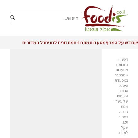
🔍
יין
חדש על המדף
מסעדות
מתכונים
מתכונים לחגים
כל המדורים
ראשי
»
כתבות
»
מסעדות
»
נובמבר
במסעדת
איסט:
ארוחת
טעימות
של עשר
מנות
גורמה
במחיר
120
שקל
לאדם