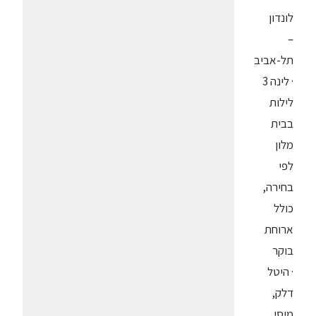
לונדון
–
תל-אביב
· לינה 3
לילות
בבית
מלון
לפי
בחירה,
כולל
ארוחת
בוקר
· היטל
דלק,
מיסי