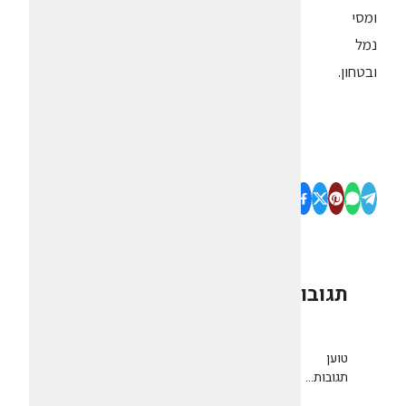
ומסי
נמל
ובטחון.
תגובות
0
טוען
תגובות...