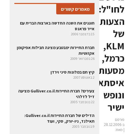
לחו"ל:
מאמרים קשורים
הצעות
חוגגים את השנה החדשה בארצות הברית עם
אייר פראנס
של
15 בדצמבר 2006
KLM,
חברת התיירות ימבטבע מציגה חבילות אפיקומן
אקזוטיות
כרמל,
26 בפברואר 2009
מסעות,
קיץ חם במלונות סיני וירדן
2 באוגוסט 2007
איסתא
צעירים? חברת התיירות Gulliver.co.il מציעה
ונופש
דיל לדלהי
22 בנובמבר 2005
ישיר
הדילים של חברת התיירות Gulliver.co.il:
פורסם
תאילנד, ניו-יורק, סקי, ועוד
ב-28.12.2006
9 בנובמבר 2005
| מאת: