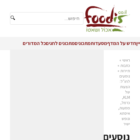
🔍
יין
חדש על המדף
מסעדות
מתכונים
מתכונים לחגים
כל המדורים
ראשי
»
כתבות
»
תיירות
»
נוסעים
לחו"ל:
הצעות
של
KLM,
כרמל,
מסעות,
איסתא
ונופש
ישיר
נוסעים