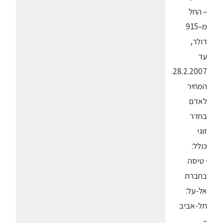
– החל
מ–915
דולר,
עד
28.2.2007.
המחיר
לאדם
בחדר
זוגי
כולל:
· טיסה
בחברת
אל-על:
תל-אביב
–