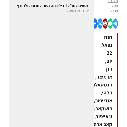
מערכת
אכול
נוסעים לחו"ל? דילים והצעות לחנוכה ולחורף
ושאטו
24 בנובמבר 2006
הודו
נפאל:
22
יום,
דרך
ארמיצר,
דרמסאלה,
דלהי,
אודייפור,
פושקאר,
ג'אייפור,
קאג'ארהו,