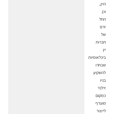
היין,
וכן
החל
זרם
של
חברות
יין
בינלאומיות
שבחרו
להשקיע
בניו
זילנד
כמקום
מועדף
לייצור