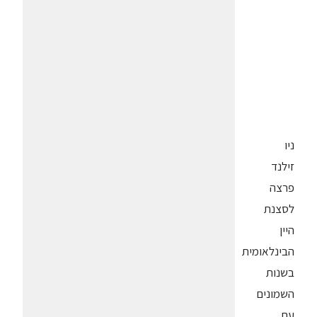
ניו
זילנד
פרצה
לסצנת
היין
הבינלאומית
בשנות
השמונים
עם