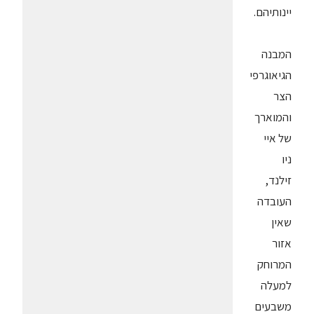
יינותיהם.
המבנה
הגיאוגרפי
הצר
והמוארך
של איי
ניו
זילנד,
העובדה
שאין
אזור
המרוחק
למעלה
משבעים