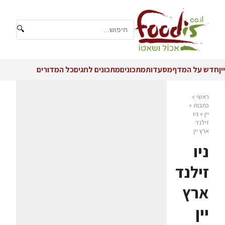
🔍
יין
חדש על המדף
מסעדות
מתכונים
מתכונים לחגים
כל המדורים
ראשי
»
כתבות
»
יין
»
ניו
זילנד
ארץ יין
ניו
זילנד
ארץ
יין