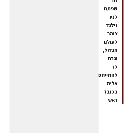
זה
שפתח
לניו
זילנד
צוהר
לעולם
הגדול,
וגרם
לו
להתייחס
אליה
בכובד
ראש