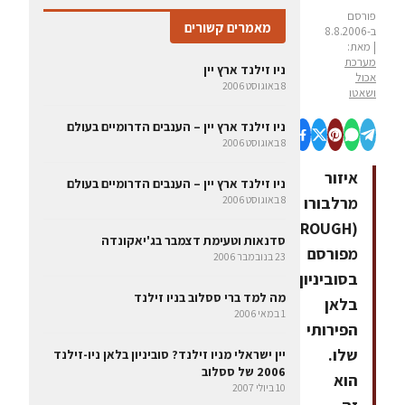
פורסם
מאמרים קשורים
ב-8.8.2006
| מאת:
מערכת
ניו זילנד ארץ יין
אכול
8 באוגוסט 2006
ושאטו
ניו זילנד ארץ יין – הענבים הדרומיים בעולם
8 באוגוסט 2006
איזור
ניו זילנד ארץ יין – הענבים הדרומיים בעולם
מרלבורו
8 באוגוסט 2006
(MARLBOROUGH)
סדנאות וטעימת דצמבר בג'יאקונדה
מפורסם
23 בנובמבר 2006
בסוביניון
מה למד ברי ססלוב בניו זילנד
בלאן
1 במאי 2006
הפירותי
שלו.
יין ישראלי מניו זילנד? סוביניון בלאן ניו-זילנד
2006 של ססלוב
הוא
10 ביולי 2007