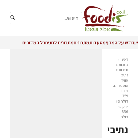
🔍
יין
חדש על המדף
מסעדות
מתכונים
מתכונים לחגים
כל המדורים
ראשי
»
כתבות
»
תיירות
»
נתיבי
אוויר
אוסטריים:
וינה ב-
359
דולר וניו
יורק ב-
856
דולר
נתיבי