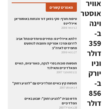
אוויר
מאמרים קשורים
אוסטריים:
טיסות חורף: סקי בסאן דור והנחות באוסטריאן
וינה
איירליינס
2 בינואר 2006
ב-
דלתא איירליינס: מחירים מיוחדים מתל אביב
359
לדרום ומרכז אמריקה והטבות לנוסעים
מתמידים לארה"ב
דולר
27 במאי 2006
וניו
חופשות סוכות בסרי לנקה, מאוריציוס, האיים
המאלדיביים ותאילנד
יורק
11 בספטמבר 2007
ב-
חופשת קיץ באיים המלדיביים עם "להגיע רחוק"
4 באוגוסט 2007
856
חדש מבית "להגיע רחוק": שבוע באיים
דולר
המלדיביים
28 באפריל 2007