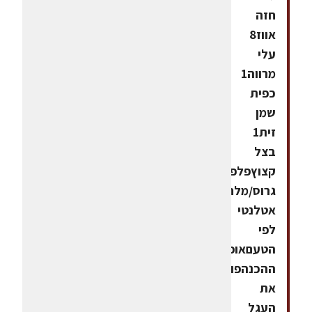
חזה
אווז8
עלי
מרווה1
כפית
שמן
זית1
בצל
קצוץפלפל
גרוס/מלח
אטלנטי
לפי
הטעםאופן
ההכנהפורסים
את
העגל