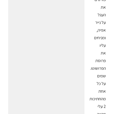
את
העגל
על נייר
אפיה,
ומניחים
עליו
את
פרוסת
הפרושוטו.
שמים
על כל
אחת
מהחתיכות
2 עלי