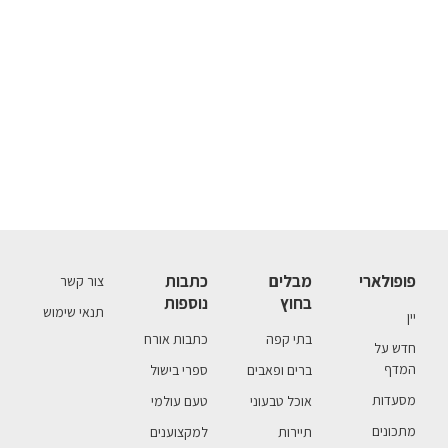
פופולארי
מבלים
כתבות
צור קשר
בחוץ
נוספות
תנאי שימוש
יין
בתי קפה
כתבות אורח
חדש על
המדף
ברים ופאבים
ספרי בישול
מסעדות
אוכל טבעוני
טעם עולמי
מתכונים
תיירות
למקצוענים