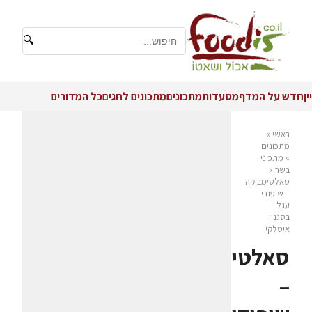
🔍
יין
חדש על המדף
מסעדות
מתכונים
מתכונים לחגים
כל המדורים
ראשי
»
מתכונים
»
מתכוני
בשר
»
סאלטימבוקה
– שיפודי
עגל
בסגנון
איטלקי
סאלטימבוקה
–