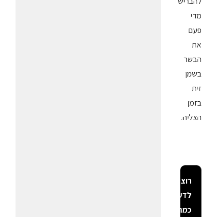
להבריש
מדי
פעם
את
הבשר
בשמן
זית
בזמן
הצליה.
רוצה
לדעת
כמה