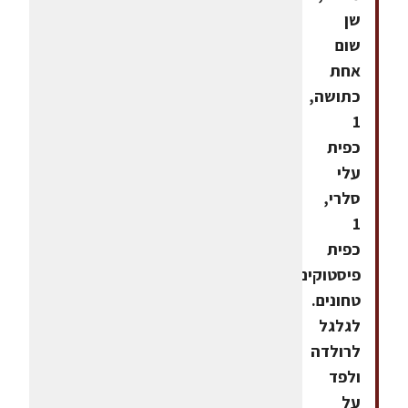
שן
שום
אחת
כתושה,
1
כפית
עלי
סלרי,
1
כפית
פיסטוקים
טחונים.
לגלגל
לרולדה
ולפד
על