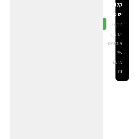
קלוריות
יש פה?
ניתוח
גלה ב-CalGal
תזונתי
אוטומטי
של
מתכון
זה