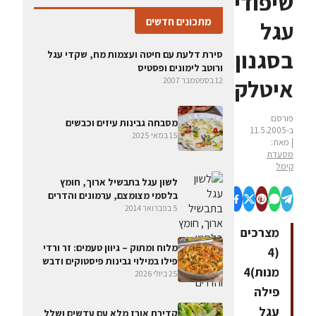
שיפודי
מתכונים חדשים
עגל
בסגנון
סירת דלעת עם חיטה ועצמות מח, שקדי עגל
ורוטב לימונים ופסטיס
איטלקי
12 בספטמבר 2007
פורסם
מסבחה גבינות עיזים וכבשים
ב-11.5.2005
15 במאי 2025
| מאת:
מסעדת
קימל
לשון עגל בתבשיל ארוך, חומץ
בלסמי מצומצם, ערמונים והדרים
5 בפברואר 2014
מצרכים
מלוח ומתוק – גיוון טעמים: זר ורדי
(4
פילו במילוי גבינות פיסטוקים ודבש
מנות)4
25 ביולי 2026
פילה
עגל
קדירת אורז מלא עם עדשים ושלל