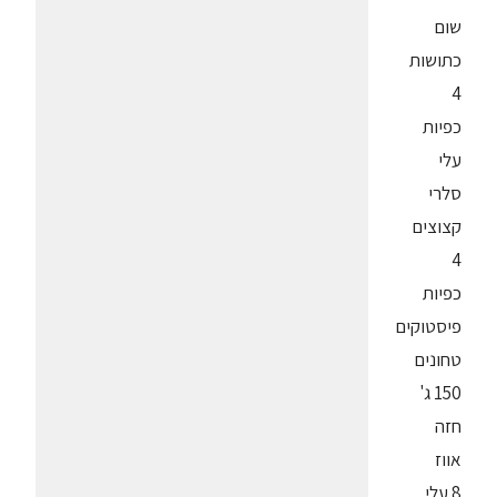
שום
כתושות
4
כפיות
עלי
סלרי
קצוצים
4
כפיות
פיסטוקים
טחונים
150 ג'
חזה
אווז
8 עלי