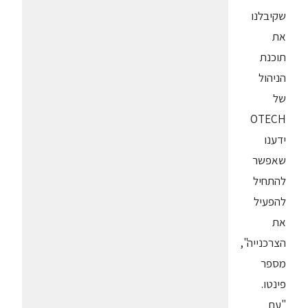
שקיבלנו
את
תוכנת
הניהול
של
OTECH
ידענו
שאפשר
להתחיל
להפעיל
את
הצרכנייה",
מספר
פינטו.
"עם