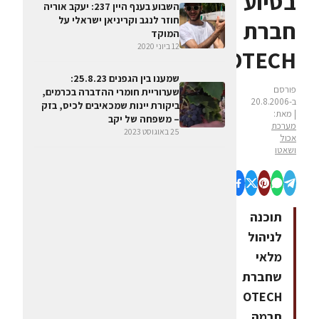
בסיוע
השבוע בענף היין 237: יעקב אוריה
חוזר לנגב וקריניאן ישראלי על
חברת
המוקד
12 ביוני 2020
OTECH
שמענו בין הגפנים 25.8.23:
פורסם
שערוריית חומרי ההדברה בכרמים,
ב-20.8.2006
ביקורת יינות שמכאיבים לכיס, בזק
| מאת:
– משפחה של יקב
מערכת
25 באוגוסט 2023
אכול
ושאטו
תוכנה
לניהול
מלאי
שחברת
OTECH
תרמה