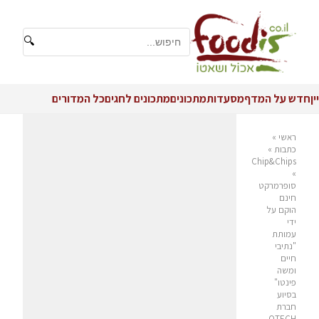
🔍
יין
חדש על המדף
מסעדות
מתכונים
מתכונים לחגים
כל המדורים
ראשי
»
כתבות
»
Chip&Chips
»
סופרמרקט
חינם
הוקם על
ידי
עמותת
"נתיבי
חיים
ומשה
פינטו"
בסיוע
חברת
OTECH