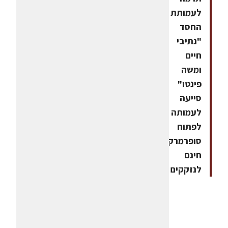
לעמותת
החסד
"נתיבי
חיים
ומשה
פינטו"
סייעה
לעמותה
לפתוח
סופרמרקט
חינם
לנזקקים