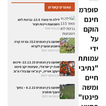
סופרמרקט
מאמרים קשורים
חינם
לילה חי מאוד 13.5: גבינות לחג
השבועות ויינות תבור
הוקם
12 במאי 2010
על
שמענו בין הגפנים 312: גם זה קרה
ידי
השבוע ומעניין לקרוא
17 בדצמבר 2021
עמותת
שמענו בין הגפנים 22.12.23: סיכום
"נתיבי
שנת יין ישראלי, טעימות יקב פינטו
ויעקב אוריה, יין וג'אז עם בוז'ו וג'וב
חיים
22 בדצמבר 2023
ומשה
שמענו בין הגפנים 6.2.22 – בתוך
הענף ומסביב
פינטו"
6 בפברואר 2022